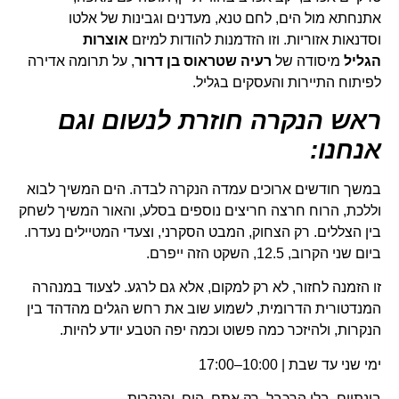
אתנחתא מול הים, לחם טנא, מעדנים וגבינות של אלטו
וסדנאות אזוריות. וזו הזדמנות להודות למיזם
אוצרות
הגליל
מיסודה של
רעיה שטראוס בן דרור
, על תרומה אדירה
לפיתוח התיירות והעסקים בגליל.
ראש הנקרה חוזרת לנשום וגם
אנחנו:
במשך חודשים ארוכים עמדה הנקרה לבדה. הים המשיך לבוא
וללכת, הרוח חרצה חריצים נוספים בסלע, והאור המשיך לשחק
בין הצללים. רק הצחוק, המבט הסקרני, וצעדי המטיילים נעדרו.
ביום שני הקרוב, 12.5, השקט הזה ייפרם.
זו הזמנה לחזור, לא רק למקום, אלא גם לרגע. לצעוד במנהרה
המנדטורית הדרומית, לשמוע שוב את רחש הגלים מהדהד בין
הנקרות, ולהיזכר כמה פשוט וכמה יפה הטבע יודע להיות.
ימי שני עד שבת | 10:00–17:00
בינתיים, בלי הרכבל. רק אתם, הים, והנקרות.