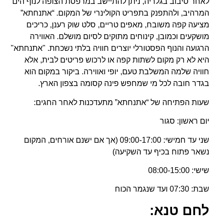
לאחר סיבוב בגלריה, ניתן להתיישב במרפסת הצופה לנוף הים
המרהיב, ולהתפנק בתפריט הקולינרי של המקום. “אתנחתא”
מציעה קפה משובח, מאפים טריים, סלט שוק רענן, כריכים
מושקעים וכמובן, קינוחים מתוקים לסיום מושלם. האווירה
הרגועה והנוף הפסטורלי יוצרים חוויה בלתי נשכחת. "אתנחתא"
היא לא רק מקום לשתות קפה או לרכוש פריטים לבית, אלא
חוויה שלמה המשלבת טעם, יופי ואווירה. ביקור במקום הוא
בגדר חובה לכל מי שמחפש פינה קסומה בצפון הארץ.
שעות הפתיחה של “אתנחתא” מתעדכנות לאחר החגים:
יום ראשון: סגור
שני עד חמישי: 09:00-17:00 (אך אם ישנם אורחים, המקום
נשאר פתוח בכיף עד השקיעה)
שישי: 08:00-15:00
שבת: 07:30 ועד שנגמר הכוח
לחם טנא: