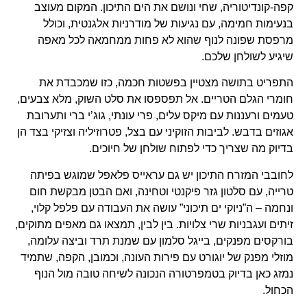
קפה-קונדיטוריה, שחי ונושם את הים התיכון. המקום מעוצב
בנעימות חמימה, עם נגיעות של מודרניות אלגנטית, וכולל
מרפסת שפונה לנוף שהוא לא פחות ממחמאה לכל מאפה
שיגיע לשולחן שלכם.
התפריט בתושה מצטיין בפשטות חכמה, כזו שמכבדת את
חומרי הגלם הטריים. אל תפספסו את סלט השוק, מלא צבעים,
טעמים ורעננות עם מיקס עלים, פרי עונתי, גוג’י ברי ותערובת
אגוזים בדבש. לביבות הזוקיני עם בצל, פטרוזיליה וצזיקי בצד הן
בדיוק מה שצריך כדי לפתוח שולחן של חיוכים.
לחובבי המזרח התיכון יש גם עראייס פלאפל שמוגש בפיתה
טרייה, עם סלטון גזר פיקנטי וטחינה, ואם הבטן מבקשת חום
ונחמה – ה”ניוקי ים תיכוני” עושה את העבודה עם פלפל קלוי,
זיתים ועגבניות שרי צלויות. בין לבין, תמצאו גם מאפים מתוקים,
בורקסים מפנקים, בייגל סלמון עם שמנת תרד וביצה עלומה,
מוזלי מפנק של יוגורט עם פירות העונה, וכמובן, הקפה, שתמיד
נמזג כאן בדיוק בטמפרטורה הנכונה לשיחה טובה מול הנוף
הכחול.