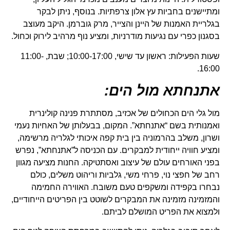
ומתיישנים בחביות עץ אלון צרפתיות. בנוסף, ניתן לבקר
בגלריית האמנות של היינן והצייר, מרק גוברמן. היקב מעוצב
בסגנון כפרי עם נגיעות מודרניות, ומציע נוף מרהיב לירוק וכחול.
שעות הפעילות: ראשון עד שישי, 10:00-17:00; שבת, 11:00-
16:00.
אתנחתא מול הים:
מול גלי הים הכחולים של אכזיב, מסתתרת פנינה קולינרית
ואמנותית בשם “אתנחתא”. המקום, בבעלותן של האחיות נעמי
ושרון, משלב בהרמוניה בין בית קפה איכותי לגלריה מרשימה,
ומציע חוויה ייחודית למבקרים. עם הכניסה ל”אתנחתא”, נפרש
בפני האורחים עולם של עיצוב ואסתטיקה. החנות מציעה מגוון
רחב של חפצי נוי, פרחי משי, גלביות וריהוט משלים, כולם
נבחרו בקפידה ומשקפים טעם משובח. האווירה החמימה
והמזמינה מזמינה את המבקרים לשוטט בין הפריטים הייחודיים,
ולמצוא את הפריט המושלם לביתם.