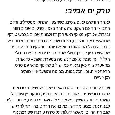
טרק ים אכזיב:
לאחר חודשים לא פשוטים, כשהצפון התרוקן ממטיילים והלב
התכווץ יחד עם השקט שהשתרר בצפון, טרק ים אכזיב חוזר,
ובגדול. על רקע מצוקי ראש הנקרה ולגונות אכזיב בצבעי טורקיז
שמרגיעים את הנשמה, נפתח שוב מרכז התיירות הימי המוביל
בצפון, עם כל מה שאהבנו ואפילו יותר. מהסקירה הביטחונית
של איש הביון י’, דרך טיולי שטח ברייזרים או ג’יפים בנחלי
הגליל, ועד סנפלינג עוצר נשימה במערת קשת – כל אחת
מהאטרקציות כאן נראית כמו שילוב של נוף פראי עם סרט
הרפתקאות. וכן, הכל בטוח, מבוטח ומופעל ע״י צוותים
מקצועיים.
ועם כל ההתרגשויות, יש גם רגעים של רוגע ויצירה: סדנאות
להכנת תכשיטים, מארזי בירה בעבודת יד, מתקני יין ועוד. כל
משתתף בונה, משייף, מעצב ומגלה שגם מבפנים, אנחנו יכולים
לבנות את עצמנו מחדש. וכמובן, אין דרך טובה יותר להרגיש
שוב את החיים, מאשר לעלות על סירת טורנדו שפורצת את