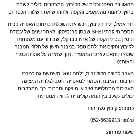
מהאווירה הפסטורלית של הקיבוץ. המבקרים יכולים לשבת
בחוץ, ליהנות מהמאפים והקפה, ולהרגיש את השלווה הכפרית.
דוד אמזל, יליד הקיבוץ, רכש את השכלתו בתחום האפייה בבית
הספר היוקרתי SFBI שבסן פרנסיסקו. לאחר שנים של עבודה
וניסיון בבתי הקפה של אחיו בברקלי, שב דוד עם משפחתו
לקיבוץ והקים את “לחם טנא” במבנה הישן של הלול. המבנה
שופץ והותאם לצרכי המאפייה, תוך שמירה על אופיו הכפרי
והאותנטי.
מעבר לחוויה הקולינרית, “לחם טנא” משמשת גם כמרכז
תרבותי. המבנה הסמוך למאפייה הוסב לגלריה המציגה
תערוכות מתחלפות ואירועי מוזיקה ותרבות. כך, המבקרים
יכולים לשלב בין הנאה קולינרית לחוויה אמנותית.
כתובת: קיבוץ גשר הזיו
טלפון: 052-6639913
שעות פתיחה: