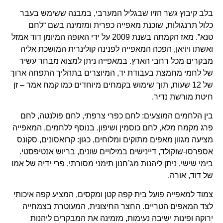
בלב קיבוץ גשר הזיו שבגליל המערבי, במבנה ששימש בעבר
כלול תרנגולות, שוכנת מאפייה כפרית ומזמינה בשם “לחם
טנא”. מאז הקמתה בשנת 2009 על ידי האופה המיומן דוד אמזל
ואשתו ויויאן, הפכה המאפייה לפנינה קולינרית המושכת אליה
מבקרים מכל רחבי הארץ. במאפייה ניתן למצוא מבחר עשיר
של לחמי מחמצת בעבודת יד, המיוצרים בתהליך התפחה ארוך
של 12 שעות, תוך שימוש בקמחים מיוחדים כמו קמח אמר – זן
חיטת מורשת נדיר.
בין הלחמים המוצעים: לחם כפרי צרפתי, לחם פולנטה, לחם
פרג מקמח מלא, לחם כוסמין ושיפון. בנוסף ללחמים, המאפייה
מציעה מגוון מאפים מתוקים ומלוחים, כגון: קרואסונים, סקונס
אספרסו-שוקולד, דיינישים במילויים שונים, בריוש אנטיפסטי.
בימי שישי, ניתן ליהנות מג’חנון תימני מסורתי, פרי ידיה של אמו
של דוד, אורה.
צמוד למאפייה פועל בית קפה קטן ומקסים, המציע קפה איכותי
לצד המאפים הטריים. החצר החיצונית, המעוטרת בצמחייה
ירוקה ופינות ישיבה נעימות, מזמינה את המבקרים ליהנות