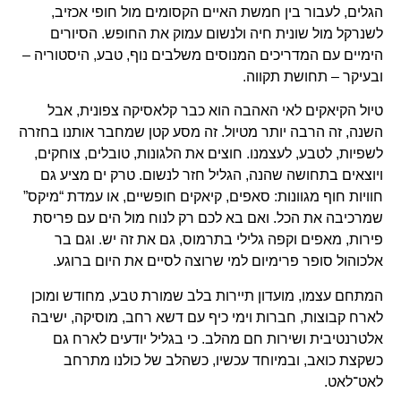
הגלים, לעבור בין חמשת האיים הקסומים מול חופי אכזיב,
לשנרקל מול שונית חיה ולנשום עמוק את החופש. הסיורים
הימיים עם המדריכים המנוסים משלבים נוף, טבע, היסטוריה –
ובעיקר – תחושת תקווה.
טיול הקיאקים לאי האהבה הוא כבר קלאסיקה צפונית, אבל
השנה, זה הרבה יותר מטיול. זה מסע קטן שמחבר אותנו בחזרה
לשפיות, לטבע, לעצמנו. חוצים את הלגונות, טובלים, צוחקים,
ויוצאים בתחושה שהנה, הגליל חזר לנשום. טרק ים מציע גם
חוויות חוף מגוונות: סאפים, קיאקים חופשיים, או עמדת “מיקס”
שמרכיבה את הכל. ואם בא לכם רק לנוח מול הים עם פריסת
פירות, מאפים וקפה גלילי בתרמוס, גם את זה יש. וגם בר
אלכוהול סופר פרימיום למי שרוצה לסיים את היום ברוגע.
המתחם עצמו, מועדון תיירות בלב שמורת טבע, מחודש ומוכן
לארח קבוצות, חברות וימי כיף עם דשא רחב, מוסיקה, ישיבה
אלטרנטיבית ושירות חם מהלב. כי בגליל יודעים לארח גם
כשקצת כואב, ובמיוחד עכשיו, כשהלב של כולנו מתרחב
לאט־לאט.