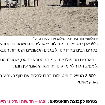
ן הלאומי חוף בית ינאי. צילום אדר סטולרו, רט"ג
רות הטבע והגנים הלאומיים, רבים מהם השתתפו בפעילויות
קרים רבים בחרו לטייל בגנים הלאומיים ושמורות הטבע בצ
ן האתרים הפופולריים: שמורת הטבע בניאס, שמורת הטבע נחל
 אפק, הגן הלאומי קיסריה והגן הלאומי עין חמד.
כ- 3,600 מטיילים ומטיילות בחרו לבלות את סוף השבוע בל
ארק אשכול.
צטרפו לקבוצת הוואטסאפ:
IAS – חדשות ועדכוני תיירות מהארץ ומהעולם