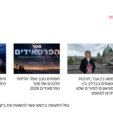
ין עבר, תרבות
תופסים כוכב נופל: הלילות
סיפורו ש
ם בברלין: בין
הלבנים של מטר
החדש לש
ונים לסיורים שלא
הפרסאידים 2026
 לפספס
ה
נמל התעופה ברומא עשוי להשעות את ביקורת 