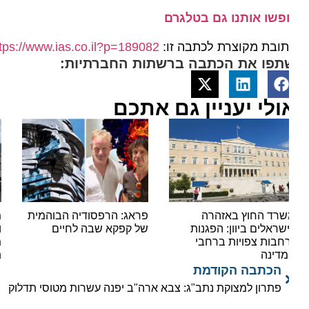
פשו אותנו גם בטלגרם
ובת מקוצרת לכתבה זו:
https://www.ias.co.il?p=189082
תפו את הכתבה ברשתות החברתיות:
ולי יעניין גם אתכם
רד החוץ באזהרה
פראג: הרפסודיה הבוהמית
מסע ב
שראלים ביוון: הפגנות
של קפקא שבה לחיים
וטעמי
חבות צפויות ברחבי
מוזיא
דינה
תרצו
הכתבה הקודמת
פתרון למצוקת נתב"ג: צבא ארה"ב יפנה עשרות מטוסי תדלוק