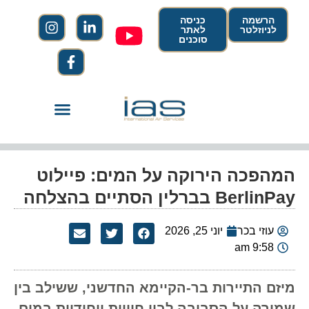
הרשמה
כניסה
לניוזלטר
לאתר
סוכנים
המהפכה הירוקה על המים: פיילוט
BerlinPay בברלין הסתיים בהצלחה
עוזי בכר
יוני 25, 2026
9:58 am
מיזם התיירות בר-הקיימא החדשני, ששילב בין
שמירה על הסביבה לבין חוויות ייחודיות במים,