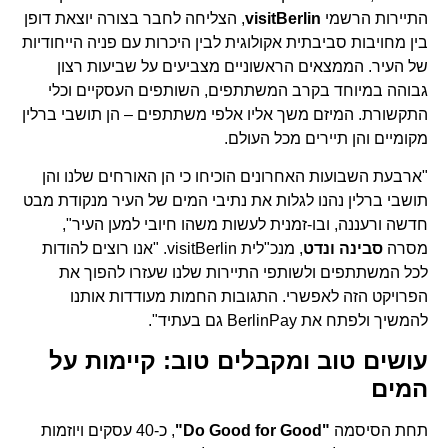
התיירות הרשמי
visitBerlin
, הצליחה לחבר בצורה יוצאת דופן
בין מחויבות סביבתית אקולוגית לבין היכרות עם פניה הייחודיות
של העיר. הממצאים הראשוניים מצביעים על שביעות רצון
גבוהה במיוחד בקרב המשתתפים, השותפים העסקיים וכלי
התקשורת. המיזם משך אליו אלפי משתתפים – הן תושבי ברלין
מקומיים והן תיירים מכל העולם.
"ארבעת השבועות האחרונים הוכיחו כי הן האורחים שלנו והן
תושבי ברלין נהנו לגלות את נתיבי המים של העיר מנקודת מבט
חדשה ורעננה, ובו-זמנית לעשות משהו חיובי למען העיר",
מסרה
סבינה ונדט
, מנכ"לית visitBerlin. "אנו רוצים להודות
לכל המשתתפים ולשותפי התיירות שלנו שעזרו להפוך את
הפרויקט הזה לאפשרי. התגובות החמות מעודדות אותנו
להמשיך ולפתח את BerlinPay גם בעתיד".
עושים טוב ומקבלים טוב: קיימות על
המים
תחת הסיסמה
"Do Good for Good"
, כ-40 עסקים ויוזמות