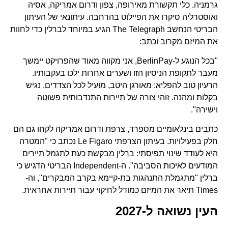
גרמניה. כלי תקשורת מאירופה, צפון ודרום אמריקה, אסיה
ואוסטרליה סיקרו את הפיילוט בהרחבה. עיתונאי של העיתון
הבריטי הנחשב The Telegraph הגיע במיוחד לברלין כדי לחוות
את המיזם מקרוב וכתב:
"בכל הנוגע ל-BerlinPay, אני מקווה מאוד שהפרויקט יימשך
מעבר לתקופת הניסיון הזו ושערים אחרות ילכו בעקבותיו.
הרעיון טוב להפליא: מאורגן היטב, מועיל לכל הצדדים, נגיש
בקלות ומהנה. זוהי צורה של תיירות התנדבותית פשוטה
וישירה".
כתבים בינלאומיים מספרד, צרפת ודרום אמריקה לקחו גם הם
חלק בפעילויות. בעיתון הצרפתי Le Figaro נכתב כי "המטרה
היא לעודד שינוי תפיסתי: ברלין מבקשת כעת לתגמל תיירים
המודעים לאיכות הסביבה". ה-Independent הבריטי הדגיש כי
ברלין "מתגמלת התנהגות בת-קיימא בקרב המבקרים", וה-
Times תיאר את המיזם כמודל לחיקוי עבור תיירות אחראית.
העין נשואה ל-2027