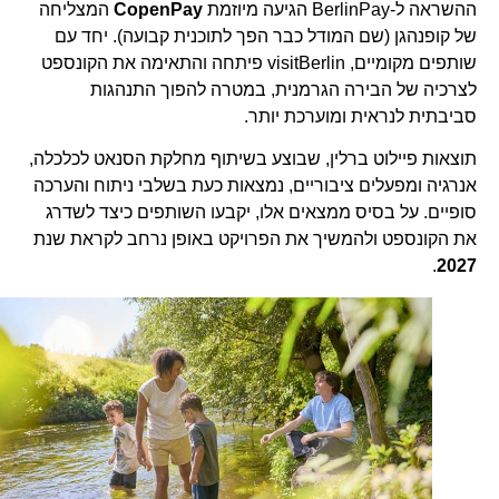
ההשראה ל-BerlinPay הגיעה מיוזמת
CopenPay
המצליחה
של קופנהגן (שם המודל כבר הפך לתוכנית קבועה). יחד עם
שותפים מקומיים, visitBerlin פיתחה והתאימה את הקונספט
לצרכיה של הבירה הגרמנית, במטרה להפוך התנהגות
סביבתית לנראית ומוערכת יותר.
תוצאות פיילוט ברלין, שבוצע בשיתוף מחלקת הסנאט לכלכלה,
אנרגיה ומפעלים ציבוריים, נמצאות כעת בשלבי ניתוח והערכה
סופיים. על בסיס ממצאים אלו, יקבעו השותפים כיצד לשדרג
את הקונספט ולהמשיך את הפרויקט באופן נרחב לקראת שנת
.
2027