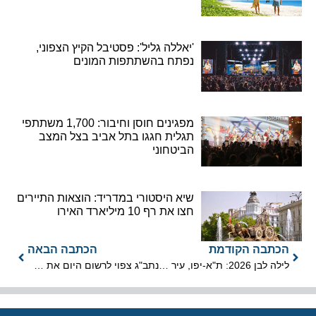
'יאללה גליל': פסטיבל הקיץ הצפוני,
נפתח בהשתתפות המונים
מפגינים חוסן וחיבור: 1,700 משתתפי
תגלית חגגו בתל אביב בצל המצב
הביטחוני
שיא היסטורי במדריד: הוצאות התיירים
חצו את רף 10 מיליארד האירו
הכתבה הקודמת
הכתבה הבאה
לילה לבן 2026: ת"א-יפו, עיר אחת, לילה אחד, אינספור פעילויות
נתב"ג צפוי לרשום היום את תנועת הנוסעים הגבוהה מפרוץ שאגת הארי