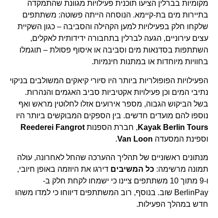
מקומיות בברלין הציעו תוכנית פעילויות מגוונת שהתמקדה
בתיירות מים בת-קיימא. הנוסחה הייתה פשוטה: משתתפים
שלקחו חלק בפעילויות למען הקהילה והסביבה – כגון השקיית
עצים עירוניים, הגעה לברלין בתחבורה ידידותית לאקלים,
השתתפות בסדנאות מים וסביבה או איסוף פסולת – תוגמלו
בחוויות מיוחדות או במתנות חינמיות.
הפעילויות הפופולריות ביותר היו סיורי קיאקים המשולבים בניקוי
נתיבי המים וכן פעילויות אקטיביות סביב האגמים והנהרות.
בשל הביקוש הגבוה, מספר אירועים אזלו לחלוטין מראש ואף
נוספו להם מועדים חדשים. בין הספקים המבוקשים ביותר היו
Kayak Berlin Tours
, חברת הספנות
Reederei Fangrot
וספינת המסעדה
Van Loon
.
מנתונים ראשוניים של תהליך ההערכה שהחל לאחרונה, עולה
תמונה מרשימה:
כל המשיבים
דירגו את היוזמה באופן חיובי,
ו-9 מתוך 10 משתתפים ציינו כי ישמחו לקחת חלק ב-
BerlinPay שוב. בנוסף, רוב המשתתפים דיווחו כי למדו משהו
חדש במהלך הפעילות.