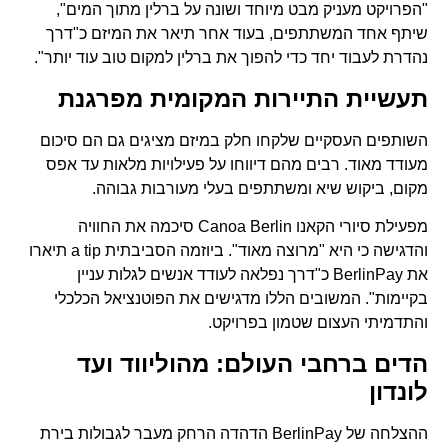
"הפרויקט מעניק מבט מיוחד ושונה על ברלין מתוך המים",
שיתף אחד המשתתפים, בעוד אחר תיאר את המיזם כ"דרך
נהדרת לעבוד יחד כדי להפוך את ברלין למקום טוב עוד יותר".
תעשיית התיירות המקומית מפרגנת
השותפים העסקיים שלקחו חלק במיזם מציגים גם הם סיכום
מעודד מאוד. רבים מהם דיווחו על פעילויות מלאות עד אפס
מקום, ביקוש שיא ומשתתפים בעלי מעורבות גבוהה.
מפעילת סיורי הקאנו Canoa Berlin סיכמה את החוויה
והדגישה כי היא "מרוצה מאוד". ביוזמה הסביבתית a tip תיארו
את BerlinPay כ"דרך נפלאה לעודד אנשים לגלות עניין
בקיימות". המשובים הללו מדגישים את הפוטנציאל הכלכלי
והתדמיתי העצום שטמון בפרויקט.
הדים ברחבי העולם: מהוליווד ועד
לונדון
ההצלחה של BerlinPay הדהדה הרחק מעבר לגבולות בירת