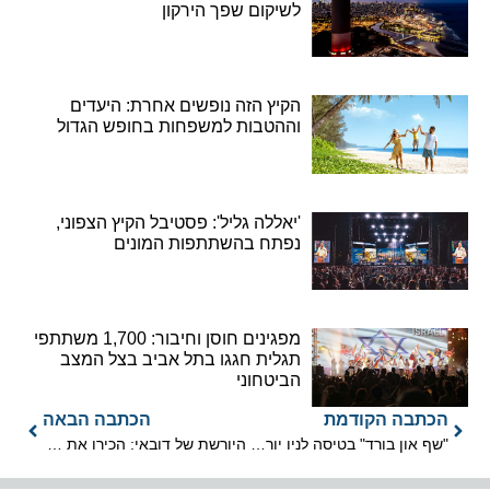
לשיקום שפך הירקון
הקיץ הזה נופשים אחרת: היעדים
וההטבות למשפחות בחופש הגדול
'יאללה גליל': פסטיבל הקיץ הצפוני,
נפתח בהשתתפות המונים
מפגינים חוסן וחיבור: 1,700 משתתפי
תגלית חגגו בתל אביב בצל המצב
הביטחוני
הכתבה הקודמת
הכתבה הבאה
"שף און בורד" בטיסה לניו יורק – המהפכה הקולינרית של שחף שבתאי
היורשת של דובאי: הכירו את היעד שהופך ל"מונקו של המזרח התיכון"