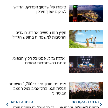
סיפורו של שרטון: הפרויקט החדש
לשיקום שפך הירקון
הקיץ הזה נופשים אחרת: היעדים
וההטבות למשפחות בחופש הגדול
'יאללה גליל': פסטיבל הקיץ הצפוני,
נפתח בהשתתפות המונים
מפגינים חוסן וחיבור: 1,700 משתתפי
תגלית חגגו בתל אביב בצל המצב
הביטחוני
הכתבה הקודמת
הכתבה הבאה
חדשות למטיילים: שוקמו אגמון חפר ותוואי נחל ציפורי
בריסל איירליינס משיקה תוכנית הטבות למבחר ערים בבלגיה