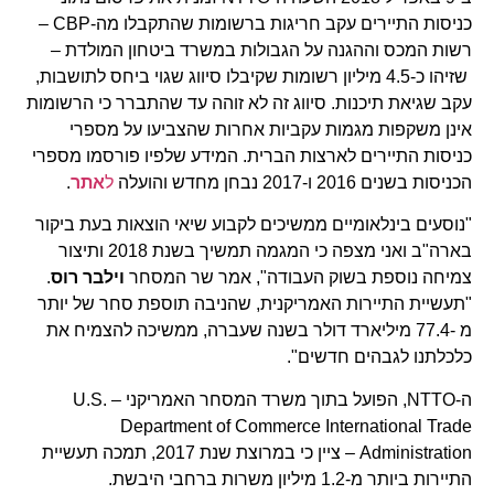
כניסות התיירים עקב חריגות ברשומות שהתקבלו מה-CBP –
רשות המכס וההגנה על הגבולות במשרד ביטחון המולדת –
שזיהו כ-4.5 מיליון רשומות שקיבלו סיווג שגוי ביחס לתושבות,
עקב שגיאת תיכנות. סיווג זה לא זוהה עד שהתברר כי הרשומות
אינן משקפות מגמות עקביות אחרות שהצביעו על מספרי
כניסות התיירים לארצות הברית. המידע שלפיו פורסמו מספרי
הכניסות בשנים 2016 ו-2017 נבחן מחדש והועלה
ל
אתר
.
"נוסעים בינלאומיים ממשיכים לקבוע שיאי הוצאות בעת ביקור
בארה"ב ואני מצפה כי המגמה תמשיך בשנת 2018 ותיצור
צמיחה נוספת בשוק העבודה", אמר שר המסחר
וילבר רוס
.
"תעשיית התיירות האמריקנית, שהניבה תוספת סחר של יותר
מ -77.4 מיליארד דולר בשנה שעברה, ממשיכה להצמיח את
כלכלתנו לגבהים חדשים".
ה-NTTO, הפועל בתוך משרד המסחר האמריקני – U.S.
Department of Commerce International Trade
Administration – ציין כי במרוצת שנת 2017, תמכה תעשיית
התיירות ביותר מ-1.2 מיליון משרות ברחבי היבשת.