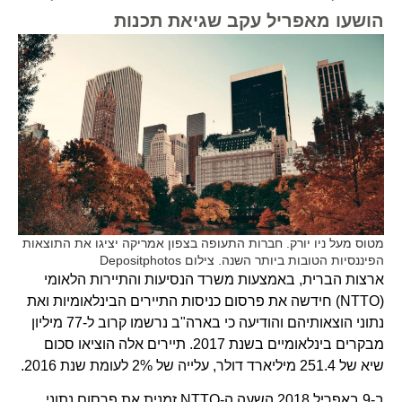
הושעו מאפריל עקב שגיאת תכנות
מטוס מעל ניו יורק. חברות התעופה בצפון אמריקה יציגו את התוצאות
הפיננסיות הטובות ביותר השנה. צילום Depositphotos
ארצות הברית, באמצעות משרד הנסיעות והתיירות הלאומי
(NTTO) חידשה את פרסום כניסות התיירים הבינלאומיות ואת
נתוני הוצאותיהם והודיעה כי בארה"ב נרשמו קרוב ל-77 מיליון
מבקרים בינלאומיים בשנת 2017. תיירים אלה הוציאו סכום
שיא של 251.4 מיליארד דולר, עלייה של 2% לעומת שנת 2016.
ב-9 באפריל 2018 השעה ה-NTTO זמנית את פרסום נתוני