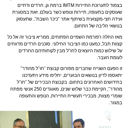
בצמוד לתערוכת התיירות IMTM ברמת גן, חרדים ודתיים
שעוסקים בתעופה, תיירות ונופש כשר בעולם. זאת במסגרת
ועידה חצי-מקצועית בשיתוף אתר "כיכר השבת", שתעסוק
בנושאי הליבה של התחום.
מאז החלה רפורמת השמיים הפתוחים, ממריא ציבור זה אל כל
קצוות תבל, כמעט כמו הציבור החילוני. סוכנים חרדים מדווחים
על שילוש כמות היוצאים לחו"ל מבין לקוחותיהם החרדים
לעומת העבר.
זו הפעם השנייה שחברים מפורום קבוצת "חו"ל מהודר"
יתאספו לדיון בנושאים הבוערים, יחליפו מידע ויתעדכנו
בחידושים האחרונים בתחום. בקבוצת הבכירים של "חו"ל
מהודר", הקיימת כבר שלוש שנים, מאוגדים 250 אנשי מפתח
שומרי מצוות, מבכירי תעשיית התיירות, הנופש והתעופה
במגזר.