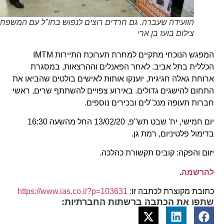
הוועידה שעברה. גם חרדים רוצים לנפוש בחו"ל עם המשפחה.
צילום בועז בן ארי
המפגש הנוכחי מתקיים למחרת תערוכת התיירות IMTM
הכללית בתל אביב. לאחר הפאנלים וההרצאות, במסגרת
ארוחת גאלה חגיגית, יוענקו אותות לאישים בולטים שהביאו את
התחום להישגים גדולים. באירוע צפויים להשתתף שרים, ראשי
חברות תעופה מנכ"לים ובכירים נוספים.
יום חמישי, יח' שבט תש"פ, 13/02/20 החל מהשעה 16:30
בדימול פלטיניום, רמת גן.
יזום והפקה: קוביס תקשורת כהלכה.
להרשמה
.
כתובת מקוצרת לכתבה זו:
https://www.ias.co.il?p=103631
שתפו את הכתבה ברשתות החברתיות: