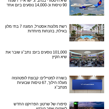
שיא היסטורי בנתב"ג: ישראייר רשמה
90 טיסות וכ-14,000 נוסעים ביום אחד
רשת מלונות אסטרל, המונה 7 בתי מלון
באילת, בהנחות מיוחדות
101,000 נוסעים ביום: נתב"ג שובר את
שיא הקיץ
בשורה למטיילים: קבוצת לופטהנזה
מעלה הילוך, 67 טיסות שבועיות
מנתב"ג
סיפורו של שרטון: הפרויקט החדש
לשיקום שפך הירקון