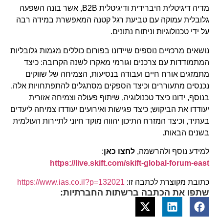
מדיה דיגיטלית היברידית ודיגיטלית B2B, אשר בונה השפעה
גלובלית עמוקה עם טביעת רגל קטנה המאפשרת במידה רבה
על ידי טכנולוגיות וניתוח נתונים.
נושאים מרכזיים נוספים שיידונו בפורום כוללים מגמות גלובליות
המתמודדות עם צרכנים וגורמי מאקרו לשנה הקרובה: כיצד
מתמזגים אורח חיים ועבודה בנסיעות, הצמיחה של שווקים
נכנסים מתעוררים וכיצד הספקים מסתגלים להתפתחויות אלה.
בנוסף, ידונו כיצד טכנולוגיה, שיתוף פעולה וצמיחה אזורית
יעודדו את הביקוש; כיצד פגישות ואירועים יעודדו צמיחה ליעדים
בעתיד, וכיצד המזרח התיכון יהווה מוקד חיוני לתיירות העולמית
בשנים הבאות.
למידע נוסף ולהרשמה,
לחצו כאן
:
https://live.skift.com/skift-global-forum-east
כתובת מקוצרת לכתבה זו:
https://www.ias.co.il?p=132021
שתפו את הכתבה ברשתות החברתיות: