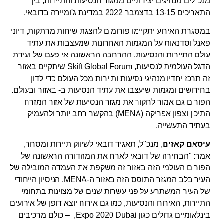
מנכ"לים מנהיגים יצירתיים ממגזר הנסיעות והתיירות, בין
התאריכים 13-15 בדצמבר 2022 במדינת ג'ומיירה בדובאי.
במסגרת האירוע יתקיימו פורומים להצגת שיחות מרתקות, דיוני
פאנל וסדנאות על המגמות האחרונות שמעצבות את עתיד
עולם התיירות והנסיעות. ההרחבה הראשונה אי פעם של ועידת
הדגל העולמית לנסיעות, Skift Global Forum שיתקיים באזור
זה תרכז יחדיו מנהיגי נסיעות ותיירות מכל העולם כדי לדון
בחידושים ומגמות שיעצבו את עתיד הנסיעות ב- באזור ובעולם.
הפורום גם אמור לחקור את מגזר הנסיעות של אזור המזרח
התיכון וצפון אפריקה (MENA) בהקשר רחב יותר ולהעמיק
בעתיד התעשייה.
עיסאם קאזים
, מנכ"ל, תאגיד דובאי לשיווק תיירות ומסחר,
אמר: "הבחירה של דובאי לארח את המהדורה הראשונה של
הפורום העולמי הזה באזור זה משקפת את העמדה המובילה של
העיר בלב המגזר התוסס הזה באזור ה-MENA. הניסיון הייחודי
של העיר המשתרע על פני עשרות שנים של מצוינות בתחומי
התיירות, האירוח והנסיעות, כמו גם אירוח יוצא דופן של אירועים
בינלאומיים גדולים כגון Expo 2020 Dubai, – כולם מרכיבים