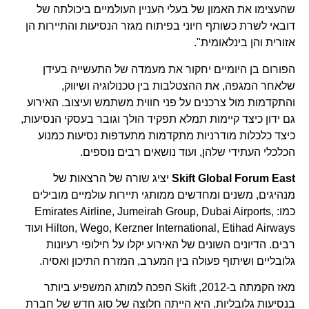
שהעצימו את האמון של בעלי העניין העולמיים ביכולתה של
דובאי לשרת כשותף חיוני בפיתוח מגזר הנסיעות והתיירות הן
אזורית והן בינלאומית".
הפורום בן היומיים יחקור את מעמדה של התעשייה בעידן
שלאחר המגפה, את ההצטלבות בין טכנולוגיה ושיווק,
והתקדמות מול צרכנים על פני חווית משתמש ועיצוב. האירוע
גם ידון כיצד קיימות תמלא תפקיד הולך וגובר בעסקי הנסיעות,
כיצד כלכלות מודרניות מתקדמות מתעדפות נסיעות כמנוע
הכלכלי העתידי שלהן, ועוד נושאים רבים נוספים.
Skift Global Forum East
יציג שורה של הרצאות של
מנהיגים, משנים ומחדשים ממותגי תיירות עולמיים מובילים
כמו: Emirates Airline, Jumeirah Group, Dubai Airports,
Hilton, Wego, Kerzner International, Etihad Airways ועוד
רבים. הדיונים השונים של האירוע יקלו על חילופי רעיונות
גלובליים ושיתוף פעולה בין המערב, המזרח התיכון ואסיה.
מאז הקמתה ב-2012, Skift הפכה למותג המשפיע ביותר
בנסיעות גלובליות. היא הייתה חלוצה של סוג חדש של חברת