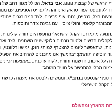
י של קבוצת BBB,
אבי בראל
, הכולל מגוון רחב של מנות
קונספט הפוד טראק ואינו זהה לתפריט הסניפים, עם מנות ייח
ת בצל, כנפיים, נתחי עוף פריכים, לצד המבורגרים ייחודיים 
גר קלאסי; והולי צ'יס – עם גבינת צ’דר ותוספות.
המזון נמצא בתנועה מתמדת, והקהל הישראלי מחפש היום חוויה קולינרית אי
ם חדשים ולהיות נוכחים בלוקיישנים משתנים. לצד זאת, אנח
שתאפשר ליזמים להצטרף למותג חזק, גמיש ורלוונטי, ולהפ
איכות, חדשנות וחוויית לקוח עדכנית, באמצעות זכיינים. מ
ח מבלי להתפשר על חווית המותג".
נתב”ג
, וממשיכה לבסס את מעמדה כרשת המבור
הל הישראלי.