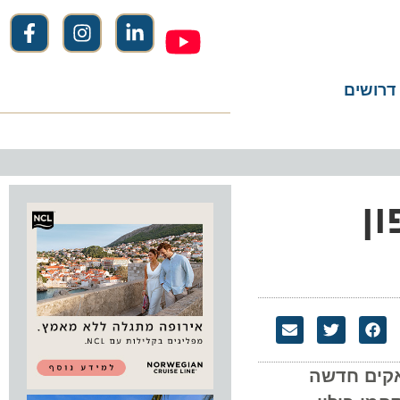
שים
אקים חדשה