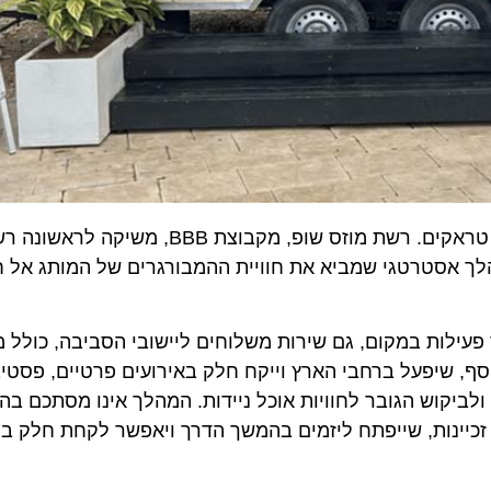
לצד סניף קונספט בנתב”ג, משיקה רשת מוזס שופ גם פוד טראקים. רשת מוזס שופ, מקבו
סטרטגי שמביא את חוויית ההמבורגרים של המותג אל חופים
לות במקום, גם שירות משלוחים ליישובי הסביבה, כולל מושב
שיפעל ברחבי הארץ וייקח חלק באירועים פרטיים, פסטיבלים
וש הגובר לחוויות אוכל ניידות. המהלך אינו מסתכם בהשק
ינות, שייפתח ליזמים בהמשך הדרך ויאפשר לקחת חלק בצמי