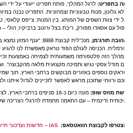
ה בתפריט:
לרגל המהלך, פותח תפריט ייעודי על ידי השף הראש
א גלוטן, מנות טבעוניות וצמחוניות. התפריט נבנה במיוחד ל
 ידי צוות השפים של המותג. בין המנות: צ’יפס קלאסי, טבעו
ול עם אסאדו מפורק, ריבת בצל ורוטב ברביקיו; הולי – המבור
הובה תורג’מן
, מנכ”לית קבוצת BBB: "ענף 
רמלית. הכניסה לעולם הפוד טראק מאפשרת לנו להגיע לקהלי
הלך הזה פלטפורמה משמעותית לצמיחה באמצעות זכיינות, 
אקים נוספים באזורים מבוקשים ברחבי הארץ, תוך שמירה על 
ם ורווחי שתוכנן מראש לאפשר לזכיינים לגדול איתנו ולצמו
שת מוזס שופ:
מונה כיום כ-16 סניפים ברחבי הארץ, לצד סניף קונספט ב
כותית ודינמית – עם התאמה מתמדת להרגלי הצריכה של הק
צטרפו לקבוצת הוואטסאפ:
IAS – חדשות ועדכוני תיירות מהארץ ומהעולם