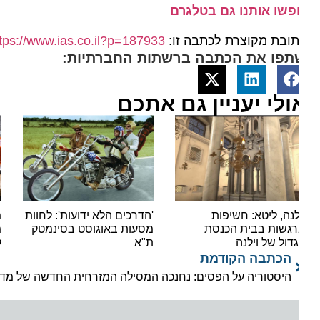
פשו אותנו גם בטלגרם
ובת מקוצרת לכתבה זו:
https://www.ias.co.il?p=187933
תפו את הכתבה ברשתות החברתיות:
ולי יעניין גם אתכם
לנה, ליטא: חשיפות
'הדרכים הלא ידועות': לחוות
מסעד
גשות בבית הכנסת
מסעות באוגוסט בסינמטק
מטייל
דול של וילנה
ת"א
קולינ
הכתבה הקודמת
היסטוריה על הפסים: נחנכה המסילה המזרחית החדשה של מדינת 