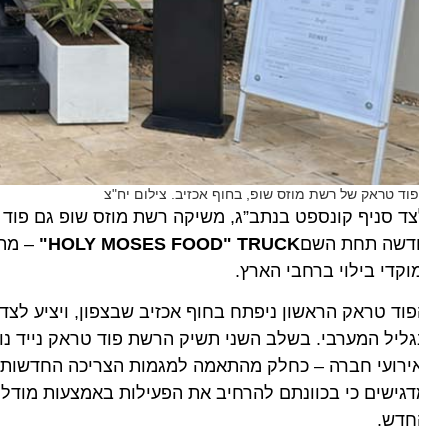
וד טראק של רשת מוזס שופ, בחוף אכזיב. צילום יח"צ
דשה תחת השם
MOSES FOOD" TRUCK
HOLY
"
– מהלך א
וקדי בילוי ברחבי הארץ.
וד טראק הראשון ניפתח בחוף אכזיב שבצפון, ויציע לצד פעי
ליל המערבי. בשלב השני תשיק הרשת פוד טראק נייד נוסף, 
ירועי חברה – כחלק מהתאמה למגמות הצריכה החדשות ולביק
גישים כי בכוונתם להרחיב את הפעילות באמצעות מודל זכי
חדש.