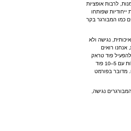
, לרבות אופציות
ודיות שפותחו
כמו המבורגר בקר
כותית, נגישה ולא
נו רואים
עיל פוד טראק
עם מודל עסקי נגיש ותמיכה מקצועית מלאה מהקבוצה". ועוד הוסיפה תורג'מן: "בהמשך אנו מתכננים להרחיב את הפעילות עם 5–10 פוד
דובר בפורמט
גרים נגישה,