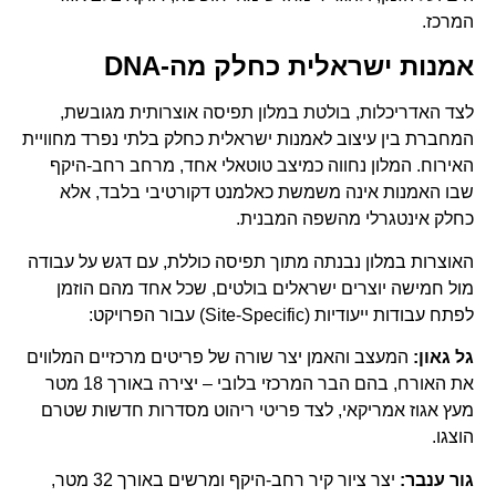
המרכז.
אמנות ישראלית כחלק מה-DNA
לצד האדריכלות, בולטת במלון תפיסה אוצרותית מגובשת,
המחברת בין עיצוב לאמנות ישראלית כחלק בלתי נפרד מחוויית
האירוח. המלון נחווה כמיצב טוטאלי אחד, מרחב רחב-היקף
שבו האמנות אינה משמשת כאלמנט דקורטיבי בלבד, אלא
כחלק אינטגרלי מהשפה המבנית.
האוצרות במלון נבנתה מתוך תפיסה כוללת, עם דגש על עבודה
מול חמישה יוצרים ישראלים בולטים, שכל אחד מהם הוזמן
לפתח עבודות ייעודיות (Site-Specific) עבור הפרויקט:
גל גאון:
המעצב והאמן יצר שורה של פריטים מרכזיים המלווים
את האורח, בהם הבר המרכזי בלובי – יצירה באורך 18 מטר
מעץ אגוז אמריקאי, לצד פריטי ריהוט מסדרות חדשות שטרם
הוצגו.
גור ענבר:
יצר ציור קיר רחב-היקף ומרשים באורך 32 מטר,