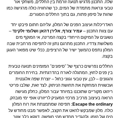
שלה. התכנון מדגיש תנועה זורמת בין החללים, משחקי אור
טבעי ונראות מתמדת של המים, כך שהחוויה כולה מרגישה כמו
שהות על סיפון פתוח, גם בתוך החללים הסגורים.
האדריכלות ועיצוב הפנים של המלון, עליהם חתום פיבקו יחד
עם צוות התכנון –
עמיר צורף, אלירן דהאן ושלומי זלקינד
–
נשענים על המיקום הייחודי בקצה המרינה, אי המוקף מים
משלושת צדדיו. התכנון מתרגם נתון זה לתפיסה מרחבית שבה
המלון נתפס כהמשך ישיר של הרציפים, ככלי שיט מפואר העוגן
בקצה.
החללים נפרשים כרצף של "סיפונים" המזמינים תנועה טבעית
בין פנים לחוץ, המתגלה לאורח בהדרגתיות. בחירת החומרים
והגוונים – לבן, עץ טבעי וגווני כחול – יוצרת שפה אלגנטית
ועכשווית המחזקת את תחושת הניתוק. לצד זאת, שולבו פריטי
ריהוט מקוריים שתוכננו במיוחד עבור המלון, כחלק מגישה
הרואה בעיצוב מרכיב מרכזי המעניק לריזורט אופי ימי מובהק.
Escape the ordinary:
תפיסה שמתמצתת את רוח המלון
כולה. מלון שמבקש להאט את הקצב, לאפשר מבט מחודש על
הים ועל הזמן, ולהגדיר מחדש מהי חופשה, דווקא בלב אזור