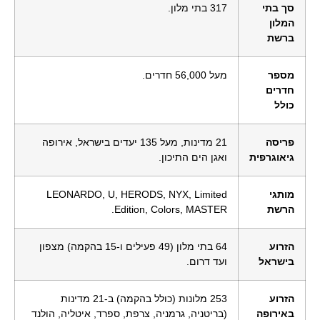
סך בתי
317 בתי מלון.
המלון
ברשת
מספר
מעל 56,000 חדרים.
חדרים
כולל
פריסה
21 מדינות, מעל 135 יעדים בישראל, אירופה
גיאוגרפית
ואגן הים התיכון.
מותגי
LEONARDO, U, HERODS, NYX, Limited
הרשת
Edition, Colors, MASTER.
הזרוע
64 בתי מלון (49 פעילים ו-15 בהקמה) מצפון
בישראל
ועד דרום.
הזרוע
253 מלונות (כולל בהקמה) ב-21 מדינות
באירופה
(בריטניה, גרמניה, צרפת, ספרד, איטליה, הולנד