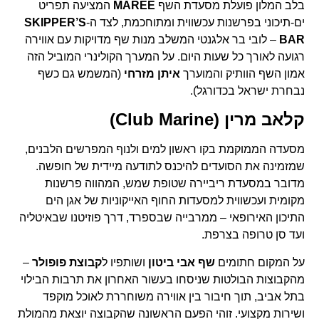
בלב המלון פועלת מסעדת השף
MARÉE
המציעה תפריט
ים-תיכוני בפרשנות עכשווית ומתוחכמת, לצד ה-
SKIPPER’S
BAR
– לובי בר אלגנטי המשלב מנות שף מדויקות עם אווירה
רגועה לאורך כל שעות היום. על המערך הקולינרי המוביל הזה
אמון השף הוותיק והמוערך
איתן מזרחי
(המשמש גם כשף
נבחרת ישראל בכדורגל).
קלאב מרין (Club Marine)
מסעדה הממוקמת בקו ראשון למים ולנוף המפרשים הלבנים,
שמזמינה את הסועדים להיכנס לתודעה מיידית של חופשה.
מדובר במסעדת ריביירה שטופת שמש, המהווה פרשנות
מקומית ועכשווית למסעדות החוף האייקוניות של אגן הים
התיכון האירופאי – ממרבייה שבספרד, דרך פוזיטנו שבאיטליה
ועד סן טרופה בצרפת.
על המקום חתומים
שף אבי ביטון
ושותפיו ל
קבוצת פופולר
–
מהקבוצות הבולטות שניסחו בעשור האחרון את תרבות הבילוי
בתל אביב, תוך חיבור בין אווירה משוחררת לאוכל מוקפד
ושירות מקצועי. זוהי הפעם הראשונה שהקבוצה יוצאת מהמולת