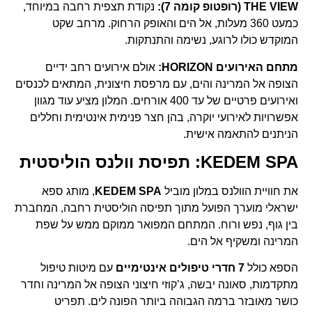
THE VIEW (רופטופ קומה 7):
נקודת תצפית רחבה במיוחד,
כמעט 360 מעלות, אל הים והאופק הרחוק. מרחב שקט
המוקדש כולו לרוגע, נשימה והתנתקות.
מתחם האירועים HORIZON:
אולם אירועים רחב ידיים
הצופה אל המרינה והים, עם מרפסת חיצונית, המתאים לכנסים
ואירועים פרטיים של עד 400 אורחים. המלון מציע עוד מגוון
אפשרויות לאירועי יוקרה, בהן חצר פנימית אינטימית וחללים
הניתנים להתאמה אישית.
KEDEM SPA: תפיסת וולנס הוליסטית
את חוויית הוולנס במלון מוביל
KEDEM SPA
, מותג ספא
ישראלי מוערך הפועל מתוך תפיסה הוליסטית רחבה, המחברת
בין גוף, נפש ורוח. המתחם המפואר ממוקם ממש על שפת
המרינה ומשקיף אל הים.
הספא כולל
7 חדרי טיפולים אינטימיים
עם מיטות טיפול
מתקדמות, סאונה יבשה, ג’קוזי חיצוני הצופה אל המרינה וחדר
כושר מאובזר ברמה הגבוהה ביותר הפונה לים. תפריט