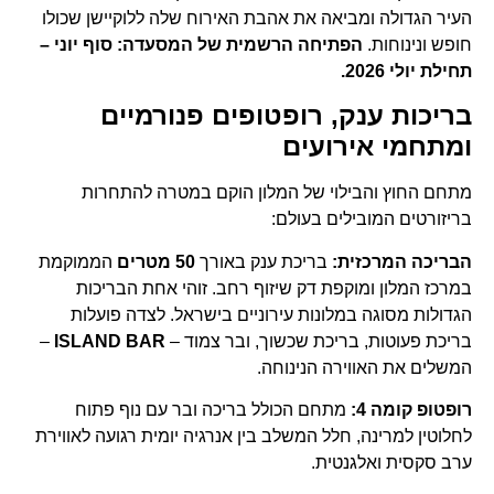
העיר הגדולה ומביאה את אהבת האירוח שלה ללוקיישן שכולו
חופש ונינוחות.
הפתיחה הרשמית של המסעדה: סוף יוני –
תחילת יולי 2026.
בריכות ענק, רופטופים פנורמיים
ומתחמי אירועים
מתחם החוץ והבילוי של המלון הוקם במטרה להתחרות
בריזורטים המובילים בעולם:
הבריכה המרכזית:
בריכת ענק באורך
50 מטרים
הממוקמת
במרכז המלון ומוקפת דק שיזוף רחב. זוהי אחת הבריכות
הגדולות מסוגה במלונות עירוניים בישראל. לצדה פועלות
בריכת פעוטות, בריכת שכשוך, ובר צמוד –
ISLAND BAR
–
המשלים את האווירה הנינוחה.
רופטופ קומה 4:
מתחם הכולל בריכה ובר עם נוף פתוח
לחלוטין למרינה, חלל המשלב בין אנרגיה יומית רגועה לאווירת
ערב סקסית ואלגנטית.