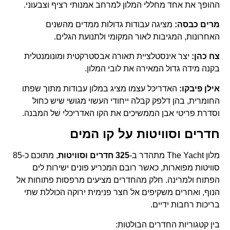
ההופך את אחד מחללי המלון למרחב אמנותי רציף וצבעוני.
מרים כבסה:
מציגה עבודות גדולות ממדים מהשנים
האחרונות, המגיבות לאור המקומי ולתנועת הגלים.
צח כהן:
יצר אינסטלציית תאורה אבסטרקטית ומונומנטלית
בקנה מידה גדול המאירה את לובי המלון.
אילן פיבקו:
האדריכל עצמו מציג במלון עבודות מתוך שפתו
החומרית, בהן דלפק קבלה ייחודי העשוי מגושי שיש כחול
וסדרת פריטי אבן הממשיכים את הקו האדריכלי של המבנה.
חדרים וסוויטות על קו המים
מלון The Yacht מתהדר ב-
325 חדרים וסוויטות
, מתוכם כ-85
סוויטות מפוארות, כאשר רובם המכריע פונים ישירות לים
הפתוח ולמרינה. חלק מהחדרים מציעים מרפסות פתוחות אל
הנוף, ואחרים משקיפים אל חצר פנימית ירוקה הכוללת שתי
בריכות רחבות ידיים.
בין קטגוריות החדרים הבולטות: