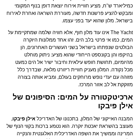
כמיליארד ש"ח, מציע חוויית אירוח יוצאת דופן בנוף המקומי
ומבקש להציע פרשנות חדשה, מעוררת השראה ואחרת לאירוח
בישראל. מלון שהוא יעד בפני עצמו.
The Yacht אינו עוד מלון חוף, אלא חוויה שלמה שמתקיימת על
המים, כמו אי פרטי בלב הים. זהו אחד ממלונות היוקרה
הבולטים שנפתחו בישראל בשני העשורים האחרונים, הן
בהיקפו והן בקונספט הייחודי שהוא מציע: ניתוק מוחלט
מהיומיום, תחושת חופש עילאית וחיבור ישיר אל הים כמעט
מכל נקודה. המלון מעניק חוויית ריזורט מלאה, שבדרך כלל
מזוהה עם יעדי נופש מרוחקים בעולם, ומביא אותה בצורה
מזוקקת אל לב אזור המרכז.
ארכיטקטורה על המים: הסיפונים של
אילן פיבקו
המבנה האייקוני של המלון, בתכנונו של האדריכל
אילן פיבקו
,
מעוצב בהשראת יאכטת יוקרה. הוא נטמע ברכות בקווי הנוף של
המרינה וממשיך את השפה האדריכלית האלגנטית והנקייה