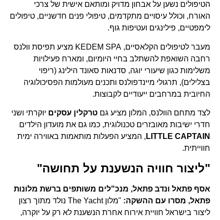
הטיפולים נשען על אבחון מדויק ומותאם אישית של צרכי
האורח, וכולל עיסויים מתקדמים, טיפולי פנים חדשניים, טיפולים
לימפטיים, פילינגים ועטיפות גוף.
מעבר לטיפולים הקלאסיים, KEDEM SPA מציע תפיסת וולנס
רחבה השואפת להשתלב בחיי היומיום, ומארח פעילויות
משלימות כגון שיעורי יוגה, סדנאות סאונד הילינג (ריפוי
בצלילים), תרגולי מיינדפולנס ותכנים מעולמות הפסיכולוגיה
החיובית במרחבים ייעודיים לקבוצות.
לצד מתחם הוולנס, המלון מציע גם
טרקלין עסקים
יוקרתי ושני
חדרי ישיבות מאובזרים טכנולוגית, כמו גם את מועדון הילדים
LITTLE CAPTAIN
, המציע הפעלות מותאמות באווירה ימית
חווייתית.
"ליצור חוויה הנשענת על תחושה"
אסף פתאל ונדב פתאל, מנכ"לים משותפים ברשת מלונות
פתאל, מסרו עם ההשקה:
"מלון The Yacht נולד מתוך רצון
ליצור בישראל חוויית אירוח אחרת הנשענת לא רק על יוקרה,