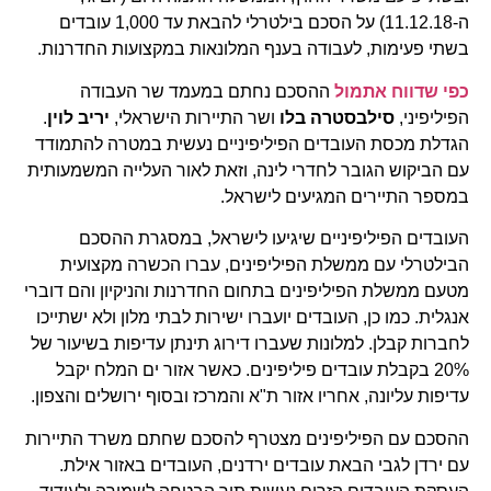
ה-11.12.18) על הסכם בילטרלי להבאת עד 1,000 עובדים
בשתי פעימות, לעבודה בענף המלונאות במקצועות החדרנות.
כפי שדווח אתמול
ההסכם נחתם במעמד שר העבודה
הפיליפיני,
סילבסטרה בלו
ושר התיירות הישראלי,
יריב לוין
.
הגדלת מכסת העובדים הפיליפיניים נעשית במטרה להתמודד
עם הביקוש הגובר לחדרי לינה, וזאת לאור העלייה המשמעותית
במספר התיירים המגיעים לישראל.
העובדים הפיליפיניים שיגיעו לישראל, במסגרת ההסכם
הבילטרלי עם ממשלת הפיליפינים, עברו הכשרה מקצועית
מטעם ממשלת הפיליפינים בתחום החדרנות והניקיון והם דוברי
אנגלית. כמו כן, העובדים יועברו ישירות לבתי מלון ולא ישתייכו
לחברות קבלן. למלונות שעברו דירוג תינתן עדיפות בשיעור של
20% בקבלת עובדים פיליפינים. כאשר אזור ים המלח יקבל
עדיפות עליונה, אחריו אזור ת"א והמרכז ובסוף ירושלים והצפון.
ההסכם עם הפיליפינים מצטרף להסכם שחתם משרד התיירות
עם ירדן לגבי הבאת עובדים ירדנים, העובדים באזור אילת.