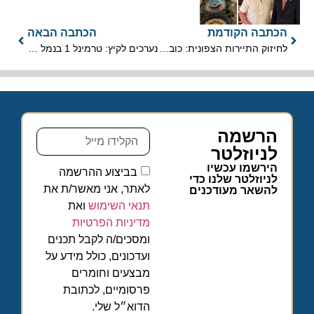
הכתבה הקודמת
הכתבה הבאה
לחיזוק התיירות הצפונית: כובשים את פסגת החרמון בסימן דובדבן אל-רום
נערכים לקיץ: טרמינל 1 בנמל התעופה בן גוריון יפתח מחדש לפעילות
הרשמה
לניוזלטר
הירשמו עכשיו
בביצוע ההרשמה
לניוזלטר שלנו כדי
לאתר, אני מאשר/ת את
להשאר מעודכנים
תנאי השימוש
ואת
מדיניות הפרטיות
ומסכים/ה לקבל תכנים
ועדכונים, כולל מידע על
מבצעים וחומרים
פרסומיים, לכתובת
הדוא״ל שלי.