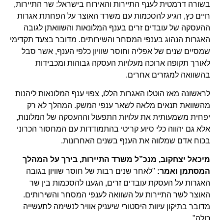
בשורה דרמטית לענף התיירות והאירוח בישראל: שר התיירות,
חיים כץ, הגיע להסכמות עם משרד האוצר על הפחתת אגרות
ההעסקה של עובדים זרים בענף המלונאות והשוואתן לגובה
האגרות הנהוג בענפי המסחר והשירותים. מדובר בצעד תקדימי
שמסיים שנים של אפליה וחוסר שוויון כלפי הענף, אשר סבל
לאורך תקופה ארוכה מעלויות העסקה גבוהות ומכבידות
בהשוואה למגזרים אחרים.
לראשונה מאז הוטלו האגרות הללו, צפוי ענף המלונאות ליהנות
מהשוואת תנאים מלאה לשאר ענפי המשק. המהלך לא רק
יפחית משמעותית את עלויות התפעול וההעסקה של המלונות,
אלא גם יהווה כלי סיוע קריטי בהתמודדות עם המחסור הכרוני
בכוח אדם שמלווה את הענף בשנים האחרונות.
מיכאל יצחקוב, מנכ”ל משרד התיירות, בירך על המהלך
המסתמן ואמר:
"לאחר שנים רבות של חוסר שוויון בגובה
האגרות על העסקת עובדים זרים, הגענו להסכמות בין שר
האוצר לשר התיירות על השוואה לענפי המסחר והשירותים.
מדובר בתיקון עיוות היסטורי שיעניק אוויר לנשימה לתעשייה
כולה".