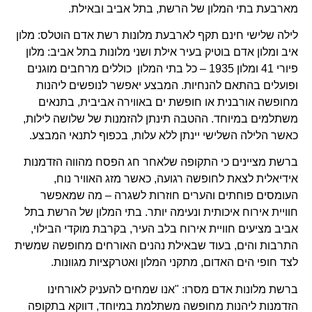
מארבעת בתי המלון של הרשת, בתל אביב ובאילת.
לילה שלישי חינם תקף לארבעת מלונות רשת אדם הוטלס: מלון
איב ומלון אדם בוטיק בעיר אילת ושני מלונות בתל אביב: מלון
פיורי 41 ומלון 1935 – כל בתי המלון כוללים מרחבים מוגנים
ופועלים בהתאם להנחיות. המבצע יאפשר לנופשים ליהנות
מחופשה אורבנית או חופשת ים באווירה אביבית, בתנאים
משתלמים במיוחד. ההטבה תינתן להזמנות של שלושה לילות,
כאשר הלילה השלישי יינתן ללא עלות, בכפוף לתנאי המבצע.
ברשת מציינים כי התקופה שלאחר חג הפסח מהווה הזדמנות
אידיאלית לצאת לחופשה רגועה, כאשר מזג האוויר נוח,
העומסים פוחתים והערים חוזרות לשגרה – מה שמאפשר
חוויית אירוח איכותית ונעימה יותר. בתי המלון של הרשת בתל
אביב מציעים חוויית אירוח בלב העיר, בקרבת מוקדי הבילוי,
התרבות והים, בעוד שבאילת נהנים האורחים מחופשה שמשית
לצד חופי הים האדום, מתקני המלון ואטרקציות מגוונות.
ברשת מלונות אדם מסרו: "אנו שמחים להעניק לאורחינו
הזדמנות ליהנות מחופשה משתלמת במיוחד, דווקא בתקופה