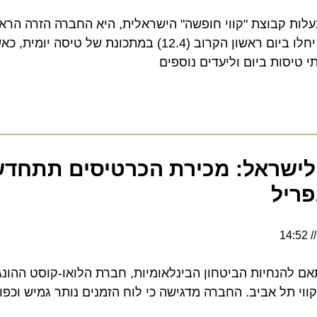
ת קבוצת "קווי חופשה" הישראלית, היא החברה הזרה הראשו
פעילותה בנתב"ג; הטיסות יחלו ביום ראשון הקרוב (12.4) במתכונת של טי
סות ביום וליעדים נוספים
 לישראל: מכירת הכרטיסים תתחדש ב
נחיות הביטחון הבינלאומיות, חברת הלואו-קוסט ההונגרית 
תל אביב. החברה מדגישה כי לוח הזמנים נותר גמיש וכפוף ל