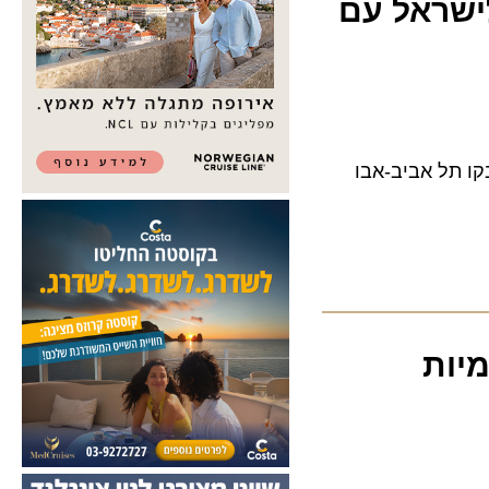
שראל עם
 תל אביב-אבו
ות