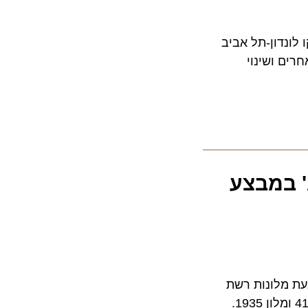
דון-תל אביב
 ושינוי
מתנה: רשת מלונות 'ADAM Hotels' במבצע
מלונות רשת
אדם הוטלס: שניים באילת – מלון איב ומלון אדם בוטיק, ושניים בתל אביב – מלון פיורי 41 ומלון 1935.