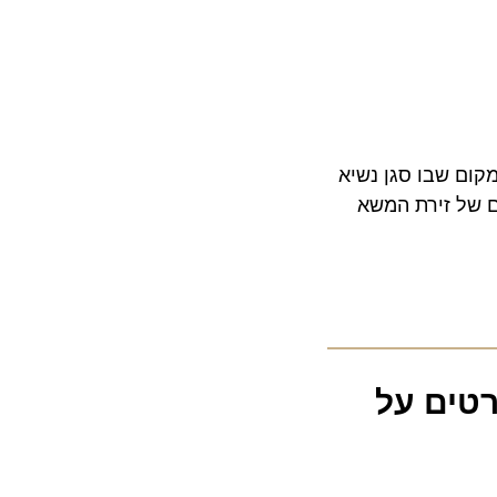
קום שבו סגן נשיא
ל זירת המשא
י: כל הפרטים על