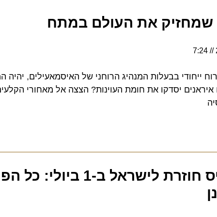
שמחזיק את העולם במתח
Se, נכס אירוח ייחודי בבעלות המנהיג הרוחני של האיסמאעילים, יהיה המ
איראנים יסדקו את חומת העוינות? הצצה אל מאחורי הקלעים ש
בריטיש איירווייס חוזרת לישראל ב-1 ביול