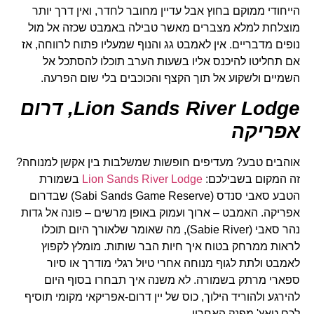
הייחודי ממוקם בחוץ אבל עדיין מחובר לחדר, ואין דרך יותר
מוצלחת למלא מצברים מאשר טבילה באמבט שכזה אל מול
נופים מדבריים. אין לאמבט גג והנוף שמעליו פתוח לרווחה, אז
אם תחליטו להיכנס אליו בשעות הערב תוכלו להסתכל אל
השמיים ולשקוע אל תוך הקצף והכוכבים בלי שום הפרעה.
Lion Sands River Lodge
, דרום
אפריקה
אוהבים טבע? מעדיפים חופשות שמשלבות בין אקשן למנוחה?
זה המקום בשבילכם:
Lion Sands River Lodge
בשמורת
הטבע סאבי סנדס (Sabi Sands Game Reserve) שבדרום
אפריקה. האמבט – ארוך ועמוק באופן מרשים – פונה אל גדות
נהר סאבי (Sabie River), מה שאומר שלאורך היום תוכלו
לראות ממרחק בטוח איך חיות הבר שותות. מומלץ לקפוץ
לאמבט ולתת לגוף מנוחה אחרי טיול רגלי מודרך או סיור
ספארי מרתק בשמורה. לא משנה איך תבחרו בסוף היום
להירגע ולהוריד הילוך, כוס של יין דרום-אפריקאי מקומי תוסיף
לכם טאץ' מפנק האחרון.