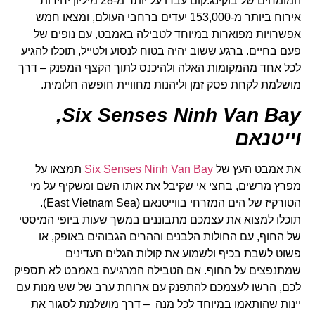
המומחים של בוקינג.קום עברו על יותר מ-28 מיליון יחידות
אירוח ביותר מ-153,000 יעדים ברחבי העולם, ומצאו חמש
אפשרויות מפוארות במיוחד לטבילה באמבט, עם נופים של
פעם בחיים. ברגע ששוב יהיה בטוח לנסוע ולטייל, תוכלו להגיע
לכל אחד מהמקומות האלה ולהיכנס לתוך הקצף המפנק – דרך
מושלמת לקחת פסק זמן וליהנות מחוויית חופשה חלומית.
,
Six Senses Ninh Van Bay
וייטנאם
את אמבט העץ של
Six Senses Ninh Van Bay
תמצאו על
מפרץ מרשים, בחצי אי שקיבל את אותו השם ומשקיף על מי
הטורקיז של הים המזרחי בווייטנאם (East Vietnam Sea).
תוכלו למצוא את עצמכם מתבוננים במשך שעות ביופי המיסטי
של החוף, עם החולות הלבנים וההרים הגבוהים באופק, או
פשוט לשבת בכיף ולשמוע את קולות הגלים העדינים
שמתנפצים על החוף. אם הטבילה המרגיעה באמבט לא תספיק
לכם, הרשו לעצמכם להתפנק עם ארוחת ערב של שש מנות עם
יינות שהותאמו במיוחד לכל מנה – דרך מושלמת לסגור את