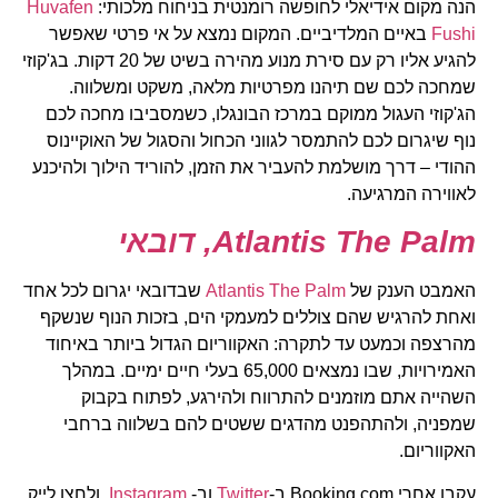
הנה מקום אידיאלי לחופשה רומנטית בניחוח מלכותי:
Huvafen
Fushi
באיים המלדיביים. המקום נמצא על אי פרטי שאפשר
להגיע אליו רק עם סירת מנוע מהירה בשיט של 20 דקות. בג'קוזי
שמחכה לכם שם תיהנו מפרטיות מלאה, משקט ומשלווה.
הג'קוזי העגול ממוקם במרכז הבונגלו, כשמסביבו מחכה לכם
נוף שיגרום לכם להתמסר לגווני הכחול והסגול של האוקיינוס
ההודי – דרך מושלמת להעביר את הזמן, להוריד הילוך ולהיכנע
לאווירה המרגיעה.
Atlantis The Palm
, דובאי
האמבט הענק של
Atlantis The Palm
שבדובאי יגרום לכל אחד
ואחת להרגיש שהם צוללים למעמקי הים, בזכות הנוף שנשקף
מהרצפה וכמעט עד לתקרה: האקווריום הגדול ביותר באיחוד
האמירויות, שבו נמצאים 65,000 בעלי חיים ימיים. במהלך
השהייה אתם מוזמנים להתרווח ולהירגע, לפתוח בקבוק
שמפניה, ולהתהפנט מהדגים ששטים להם בשלווה ברחבי
האקווריום.
עקבו אחרי Booking.com ב-
Twitter
וב-
Instagram
, ולחצו לייק