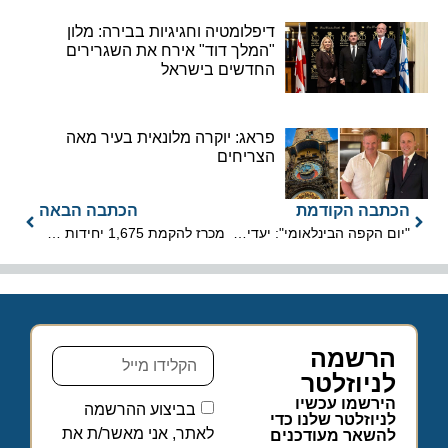
דיפלומטיה וחגיגיות בבירה: מלון
"המלך דוד" אירח את השגרירים
החדשים בישראל
פראג: יוקרה מלונאית בעיר מאה
הצריחים
הכתבה הקודמת
הכתבה הבאה
"יום הקפה הבינלאומי": יעדים בהם תוכלו להתעורר לניחוחות של קפה
מכרז להקמת 1,675 יחידות אירוח במתחם עין בוקק וחמי זוהר בים המלח
הרשמה
לניוזלטר
הירשמו עכשיו
בביצוע ההרשמה
לניוזלטר שלנו כדי
לאתר, אני מאשר/ת את
להשאר מעודכנים