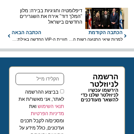
דיפלומטיה וחגיגיות בבירה: מלון
"המלך דוד" אירח את השגרירים
החדשים בישראל
הכתבה הקודמת
הכתבה הבאה
למרות שיאי התנועה רשות התעופה של יוון מציגה שיפור בזמני ההמראות
חוויית ה-VIP החדשה באילת: מלון דן משיק את מותג היוקרה GALA
הרשמה
לניוזלטר
הירשמו עכשיו
בביצוע ההרשמה
לניוזלטר שלנו כדי
לאתר, אני מאשר/ת את
להשאר מעודכנים
תנאי השימוש
ואת
מדיניות הפרטיות
ומסכים/ה לקבל תכנים
ועדכונים, כולל מידע על