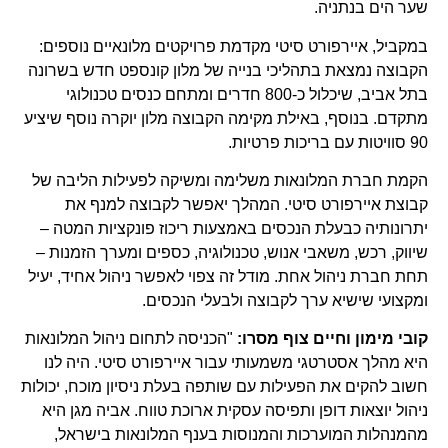
שער הים בנתניה.
במקביל, איירפורט סיטי מקדמת פרויקטים מלונאיים נוספים:
הקבוצה נמצאת בתהליכי בנייה של מלון קונספט חדש בשרונה
בתל אביב, שיכלול כ-800 חדרים ומתחם כנסים טכנולוגי
מתקדם. בנוסף, באילת מקימה הקבוצה מלון יוקרה נוסף שיציע
90 סוויטות עם בריכות פרטיות.
הקמת חברת המלונאות משלימה ומשיקה לפעילות הליבה של
קבוצת איירפורט סיטי. המהלך יאפשר לקבוצה למנף את
יתרונותיה כבעלת הנכסים באמצעות ריכוז פונקציות המטה –
שיווק, רכש, משאבי אנוש, טכנולוגיה, כספים ומערך הזמנות –
תחת חברת ניהול אחת. מודל זה צפוי לאפשר ניהול אחיד, יעיל
ומקצועי שישיא ערך לקבוצה ולבעלי הנכסים.
קובי מימון וחיים צוף מסרו:
"הכניסה לתחום ניהול המלונאות
היא מהלך אסטרטגי משמעותי עבור איירפורט סיטי. היה לנו
חשוב להקים את הפעילות עם שותפה בעלת ניסיון מוכח, יכולות
ניהול יוצאות דופן ותפיסה עסקית ארוכת טווח. אביה מגן היא
מהמנהלות המוערכות והמנוסות בענף המלונאות בישראל,