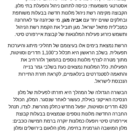
אסטרטגי משמעותי: כניסה לתחום ניהול והפעלת בתי מלון.
הקבוצה מקימה רשת ניהול מלונות חדשה בבעלות משותפת
ובחלקים שווים יחד עם
אביה מגן
, מי שכיהנה עד לאחרונה
כמנכ”לית פתאל ישראל. מגן תוביל את הקמת רשת הניהול
ותשמש כזרוע פעילות המלונאות של קבוצת איירפורט סיטי.
הרשת נמצאת בימים אלו בעיצומם של תהליכי מיתוג והיערכות
תפעולית. בשלב הראשון היא תכלול כ־1,100 חדרים וסוויטות,
מתוך מטרה לצרף מלונות נוספים בהמשך ולהרחיב את
הפעילות. כלל המלונות נמצאים כעת בשלבי גמר בנייה
והתאמה לסטנדרטים בינלאומיים, לקראת חזרת התיירות
הנכנסת לישראל.
הבשורה הגדולה של המהלך היא חזרתו לפעילות של מלון
הנסיכה האייקוני באילת, כעשור לאחר שנסגר. המלון, הכולל
420 חדרים וסוויטות, יופעל מחדש כחלק מהרשת. לצדו, תנהל
החברה החדשה מלונות נוספים שנמצאים בבעלות קבוצת
איירפורט סיטי ויופעלו כמלונות יוקרה ברמת חמישה כוכבים:
מלון המושבה הגרמנית בחיפה, מלון הלאום בירושלים ומלון