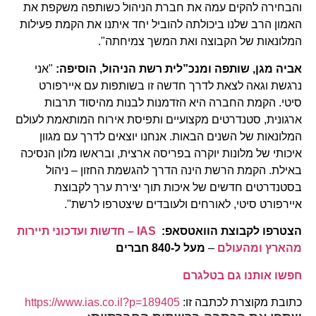
והבחירה להקים עמה את חברת הניהול כשותפה משקפת את
האמון הרב שלנו ביכולתה להוביל יחד איתנו את הקמת פעילות
המלונאות של הקבוצה ואת המשך צמיחתה".
אביה מגן, שותפה ומנכ”לית רשת הניהול, הוסיפה:
"אני
נרגשת וגאה לצאת לדרך חדשה זו בשותפות עם איירפורט
סיטי. הקמת החברה היא הזדמנות לבנות מהיסוד תרבות
ארגונית, סטנדרטים מקצועיים ותפיסת אירוח המותאמת לעולם
המלונאות של השנים הבאות. אנחנו יוצאים לדרך עם מגוון
איכותי של מלונות יוקרה בפריסה ארצית, ובראשו מלון הנסיכה
באילת. הקמת הרשת הינה הדרך להגשמת החזון – ניהול
בסטנדרטים חדשים של איכות תוך יצירת ערך לקבוצת
איירפורט סיטי, לאורחים ולעובדים שיצטרפו לרשת".
הצטרפו לקבוצת הוואטסאפ:
IAS – חדשות ועדכוני תיירות
מהארץ ומהעולם
–
מעל ל-840 חברים
חפשו אותנו גם בטלגרם
כתובת מקוצרת לכתבה זו:
https://www.ias.co.il?p=189405