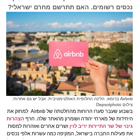
נכסים רשומים. האם תתרשם מחרם ישראלי?
Airbnb ברומא. הלינה החלופית האולטימטיבית. אבל יש גם אחרות.
צילום Depsotphoto
בשבוע שעבר סערו הרוחות מהחלטתה של Airbnb למחוק את
היחידות של מארחי יהודה ושומרון מהאתר שלה. חרף
הצהרות
גינוי של שר התיירות יריב לוין
ושרים אחרים ואזהרות למסות
את פעילות החברה בישראל, המקיפה כמה עשרות אלפי נכסים