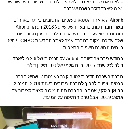
– לא נראה שהנושא גרם לזעזועים לחברה, שדיווחה על שווי של
31 מיליארד דולר בשנה שעברה.
Airbnb הוא אחד הסטארט-אפים החשובים ביותר בארה"ב
בשווי חברה כזה. ברבעון השלישי של 2018 רשמה Airbnb
הזמנות בשווי של יותר ממיליארד דולר, הרבעון הטוב ביותר
שלה עד כה. מקור בחברה אמר לאתר החדשות CNBC, י היא
רווחית זו השנה השנייה ברציפות.
בחודש פברואר דיווחה Airbnb על הכנסות של 2.6 מיליארד
דולר לכל שנת 2017 ורווח גולמי של 100 מיליון דולר.
חברת השכרת הדירות לטווח קצר באינטרנט, שהיא חברה
פרטית, צפויה להפוך לחברה ציבורית בשנת 2019. המנכ"ל,
בריאן צ'סקי
, אמר כי החברה תהיה מוכנה לצאת לציבור עד
אמצע 2019, אבל טרם החליטה על המועד.