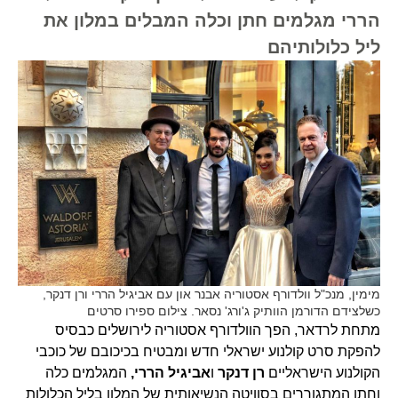
הררי מגלמים חתן וכלה המבלים במלון את
ליל כלולותיהם
מימין, מנכ"ל וולדורף אסטוריה אבנר און עם אביגיל הררי ורן דנקר,
כשלצידם הדורמן הוותיק ג'ורג' נסאר. צילום ספירו סרטים
מתחת לרדאר, הפך הוולדורף אסטוריה לירושלים כבסיס
להפקת סרט קולנוע ישראלי חדש ומבטיח בכיכובם של כוכבי
הקולנוע הישראליים
רן דנקר
ו
אביגיל הררי,
המגלמים כלה
וחתן המתגוררים בסוויטה הנשיאותית של המלון בליל הכלולות