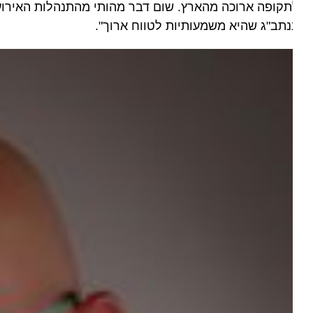
קופה ארוכה מהארץ. שום דבר מהותי מהתנהלות האירועים ה
תב"ג שהיא משמעותיות לטווח ארוך".