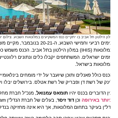
ון הילטון תל אביב בו יתקיים כנס המשקיעים במלונאות השבוע. צילום יח"צ.
במלונאות (IHIS) במלון הילטון בתל אביב. הכנס מש
זמים ישראלים. המשתתפים יקבלו כלים ונתונים רלוונטיים 
לונאות בישראל.
נס כולל פאנלים ותוכן שיועבר על ידי מומחים בינלאומיים ל
נק של רשת דן ופבריק של רשת אטלס. בירושלים יבלו ויסיירו
ן הדוברים בכנס יהיו
תומאס עמנואל
, מנכ"ל חברת מחקר המלונאי STR, שמ
יותר באירופה
וכן
דוד זיסר
ל"ן בעיקר בתחום המלונאות, אך היא אינה מחזיקה בנדל"ן ו