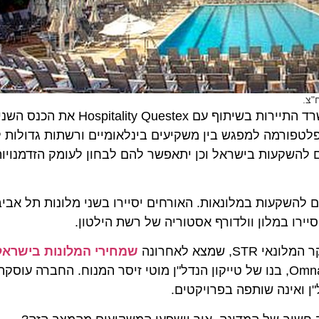
בימים רביעי וחמישי השבוע, ה-20-21 בנובמבר, מקיים משרד התיירות בשי
מש כפלטפורמה למפגש בין משקיעים בינלאומיים ורשתות גדולות לבי
להשקעות בישראל וכן יתאפשר להם לבחון לעומק הזדמנויות ל
השקעות במלונאות. האורחים יסיירו בשני מלונות תל אביביים 
 במלון וולדורף אסטוריה של רשת הילטון.
צא לאחרונה
שמחירי המלונות בישראל הם
, בעלים של חברת הנדל"ן Omnam, בנו של טייקון הנדל"ן מוטי זיסר המנוח. החברה עוסקת
אינה שותפה בפרויקטים.