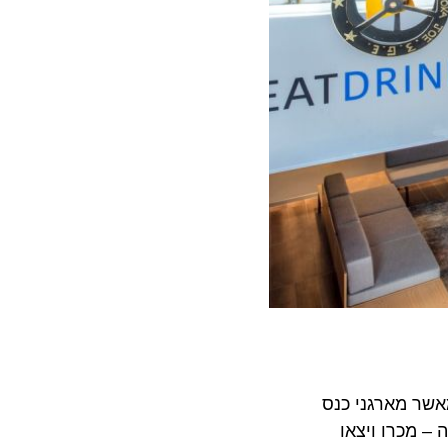
אשר מארגני כנס
כרו ויצאו