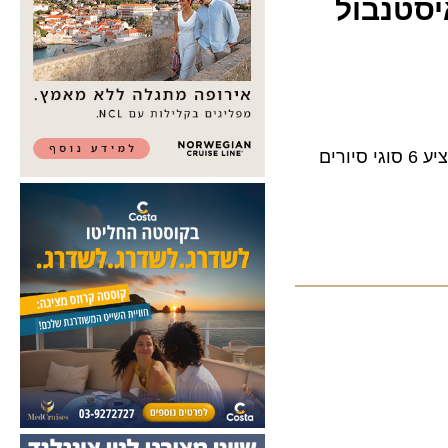
טנבול
שירות Touristanbul לנוסעים הישראלים בטיסות מעבר חוזר, לאחר היעדרות ארוכה, ומציע 6 סוגי סיורים