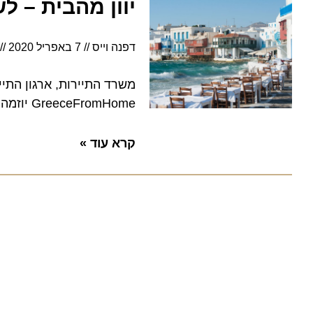
יוון מהבית – לש
דפנה וייס
7 באפריל 2020
5:02
משרד התיירות, ארגון התיירות 
GreeceFromHome יוזמה להעצמת תדמיתה של יוון במהלך מגפת הקורונה
קרא עוד »