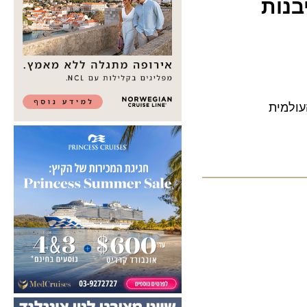
בנות
מית