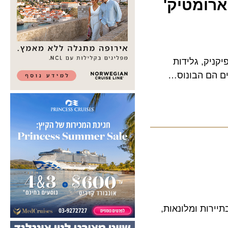
ומטיק'
ק, גלידות
הם הבונוס…
גולן, בעל ניסיון עשיר של מעל ל-28 שנה בתיירות ומלונאות,