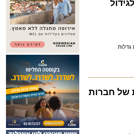
דול
ות
של חברות