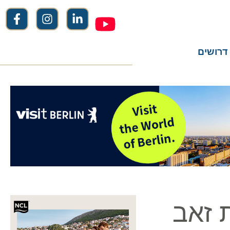
שים
זאב