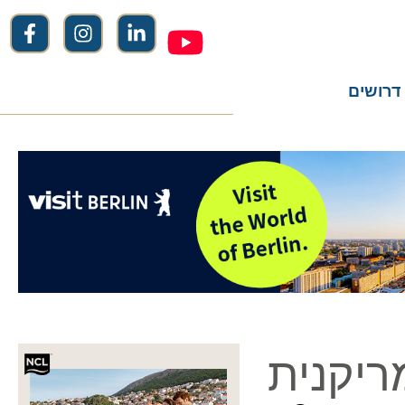
שים
קנית