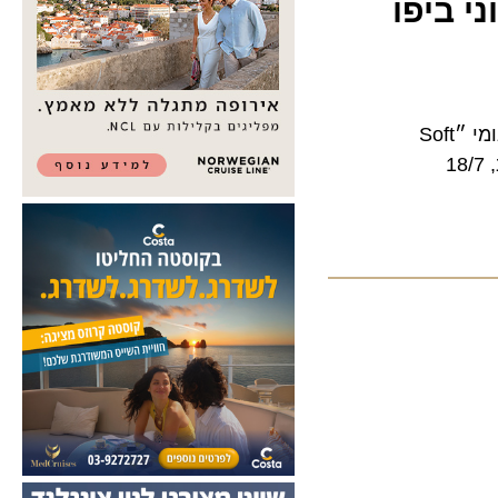
ביפו
עיריית ת"א-יפו מזמינה את הציבור לשוק היווני ביפו, למסיבת קפה ברוח הטרנד הבינלאומי ״Soft