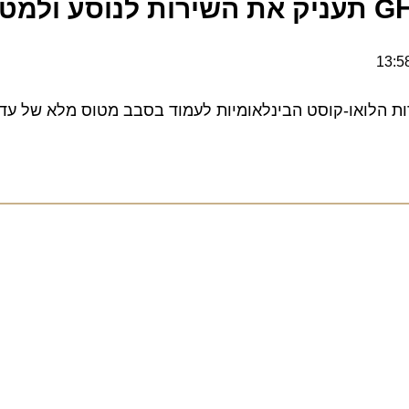
או-קוסט הבינלאומיות לעמוד בסבב מטוס מלא של עד 30 דקות