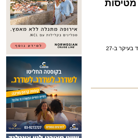
 רכבות מהירות יקרות עד פי 30 מטיסות
כך עולה מסקר מחירים של גרינפיס שנערך השנה, בין ה-25 באפריל ל-12 ביולי, והתמקד בעיקר ב-27