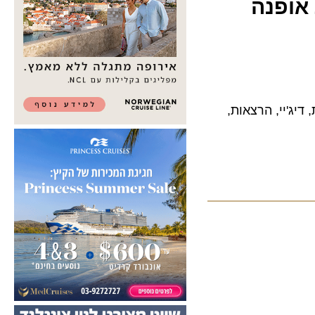
ופנה
ג'יי, הרצאות,