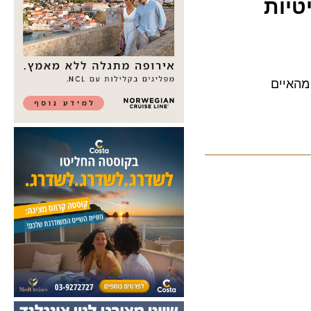
ות
יים