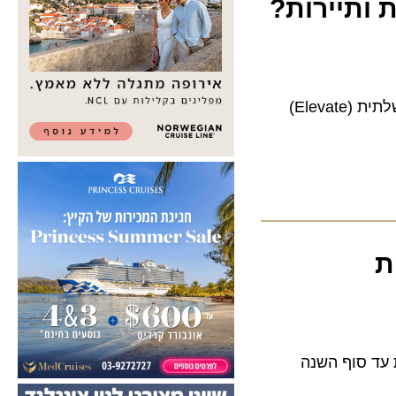
תיירות?
טרי דייל, מנכ"ל התאחדות הסיטונאים האמריקני (USTOA) המודאג, פנה לחברה הממשלתית (Elevate)
ת מתיירות עד סוף השנה