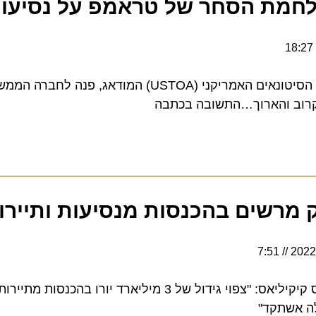
מת הסחר של טראמפ על נסיעות ו
ב והארוך…התשובה בכתבה
 מרשים בהכנסות מנסיעות ותיירות
7:51
שר התיירות היווני, ואסיליס קיקיליאס: "צפוי גידול של 3 מיליארד יורו בהכנסו
שתקד"