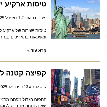
טיסות ארקיע ישיר
מערכת האתר
7 באפריל 2025
ומשקאות בתאריכים נבחרים ב
קרא עוד »
קפיצה קטנה לניו 
שוש להב
13 בפברואר 2025
3:38
התפוח הגדול מפתה מתמיד, כש
ישירה ונוחה מנתב"ג ל-JFK . רגע מכונן בהיסטוריה של ארקיע