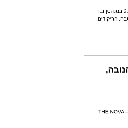
הנצחה הגיע לניו יורק והוא צפוי להיפתח לציבור הרחב ביום ראשון ה-21.4 במנהטן ובו
הריקודים,
בה,
יצג הזיכרון וההנצחה של קהילת הנובה, יגיע לניו יורק בחודש אפריל – THE NOVA