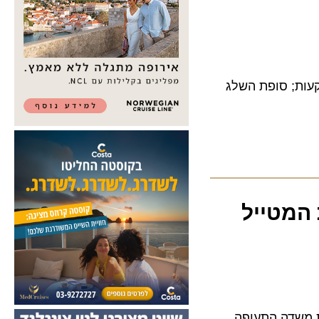
ת; סופת השלג
מטייל
שדה התעופה