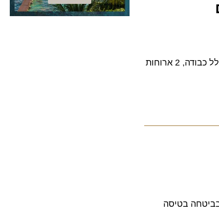
טיסות ישירות של ארקיע לניו יורק ב-999 דולר בלבד. המחיר כולל טיסות הלוך ושוב, כולל כבודה, 2 ארוחות
טחה בטיסה