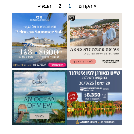
« הקודם
1
2
הבא »