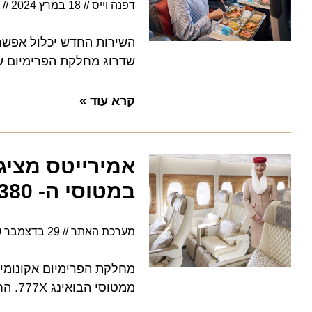
דפנה וייס
18 במרץ 2024
6:46
שדרוג מחלקת הפרימיום של החב
קרא עוד »
אמירייטס מציגה 
במטוסי ה- A380
מערכת האתר
29 בדצמבר 2020
ממטוסי הבואינג 777X. החברה גם שדרגה את מראה שאר המחלקות במטוס