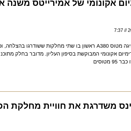
אקונומי של אמירייטס משנה את 
חברת התעופה מדובאי מציגה מטוס A380 ראשון בו שתי מחלקות ששודרגו בהצלח
 אקונומי המבוקשת בסיפון העליון. מדובר בחלק מתוכנית ענ
ים
נס משדרגת את חוויית מחלקת הפרי