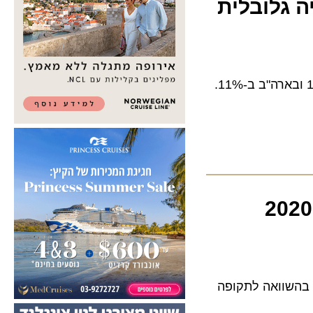
לובלית
מאז מגפת הקורונה חברות הלואו קוסט הגדילו את קיבולת הנתח הגלובלי שלהם ב-13% ובארה"ב ב-11%.
הלאו קוסט האירית הטיסה בחודש מרץ 2020 היה נמוך ב-48% בהשוואה לתקופה