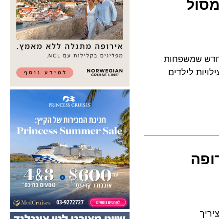
ול
דש שמשפחות
ות לילדים
ה
ך