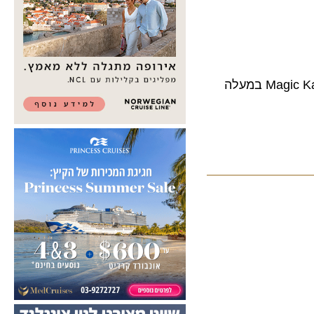
הכירו את 5 רכבות ההרים הכי שוות בעולם, כולל: יפן, סין, ארה"ב ופארק השעשועים Magic Kass במעלה