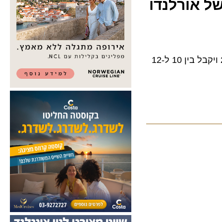
טרמינל C החדש שעלות בנייתו מוערכת ב-2.8 מיליארד דולר יגדיל את הקיבולת ב-25% ויקבל בין 10 ל-12