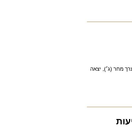
חר (ג׳), יצאה
ת