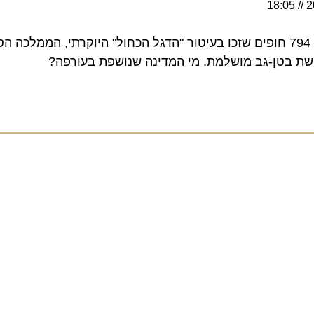
עם מספר חסר תקדים של 794 חופים שזכו בעיטור "הדגל הכחול" היוקרתי, הממלכ
בטן-גב מושלמת. מי המדינה שנושפת בעורפה?