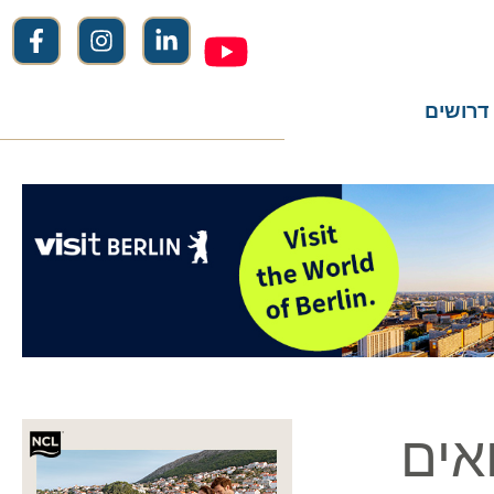
שים
ים