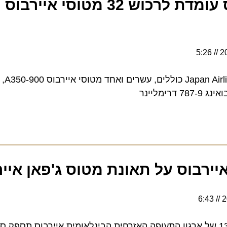
42 המטוסים שתרכוש Airlines
בוס על תאונת מטוס ג'פאן איירלי
תאם להמלצות נספח 13 של ארגון התעופה האזרחית הבינלאומית איירבוס תספק סי