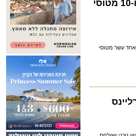
ג'פאן איירליינס עומדת לרכוש 32 מטוסי איירבוס ו-10 מטוסי
Japan  כוללים, עשרים ואחד מטוסי איירבוס A350-900, אחד עשר מטוסי
ינס
וע טכני ושולחת