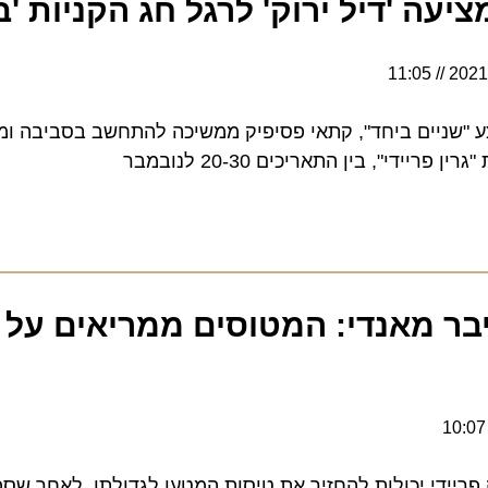
ה 'דיל ירוק' לרגל חג הקניות 'בלק 
11:05
ניים ביחד", קתאי פסיפיק ממשיכה להתחשב בסביבה ומציעה 
", בין התאריכים 20-30 לנובמבר
בר מאנדי: המטוסים ממריאים על כ
ידי יכולות להחזיר את טיסות המטען לגדולתן, לאחר שספגו י