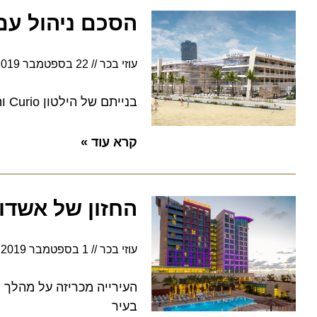
הסכם ניהול עם הי
עוזי בכר
22 בספטמבר 2019
14:04
בנייתם של הילטון Curio והילטון Garden Inn עתידה להיות מושלמת עד שנת 2022
קרא עוד »
החזון של אשדוד 
עוזי בכר
1 בספטמבר 2019
17:57
העירייה מכריזה על מהלך להפ
בעיר