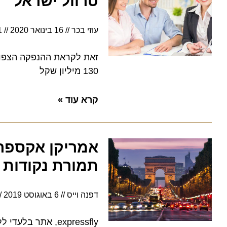
טרוול ישראל
עוזי בכר
16 בינואר 2020
12:51
זאת לקראת ההנפקה הצפויה של
130 מיליון שקל
קרא עוד »
אמריקן אקספרס 
תמורת נקודות
דפנה וייס
6 באוגוסט 2019
10:22
expressfly, אתר בלעדי ללקוחות אמריקן אקספרס, מציע טיסות וחופשות בארץ ובחו"ל תמורת נקודות