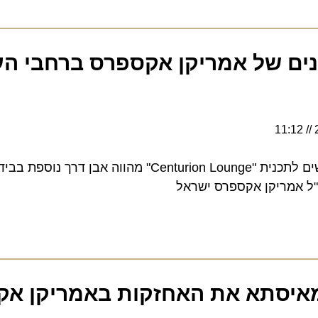
ם של אמריקן אקספרס ברחבי העול
"הוספת 14 טרקלינים חדשים לתכנית "Centurion Lounge" מהווה אבן ד
 אמריקן אקספרס ישראל
סתא את האחזקות באמריקן אקס