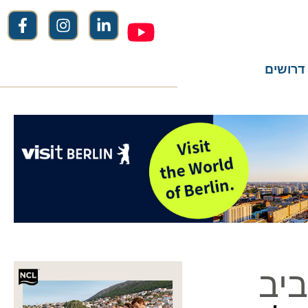
שים
ב