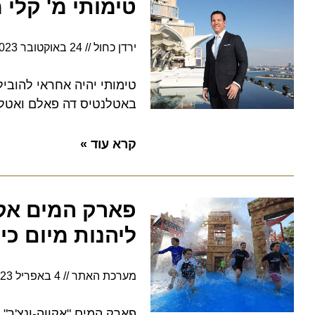
טימותי מ' קלי מ
ירדן כחול
24 באוקטובר 2023
14:36
טימותי יהיה אחראי להוביל את
באטלנטיס דה פאלם ואטלנטיס ד
קרא עוד »
פארק המים אקווה
ליהנות מיום כיף
מערכת האתר
4 באפריל 2023
פארק המים "אקווה-ונצ'ר", הש