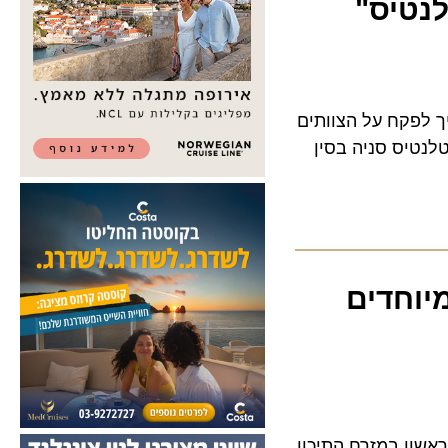
טיס"
פקח על הצוותים
יס סניה בסין
חדים
ן במזרח התיכון