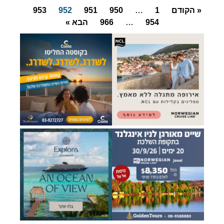
« הקודם
1
…
950
951
952
953
954
…
966
הבא »