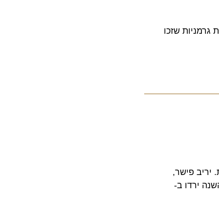
"מישלן" לשנת 2015 נכללות לא פחות מ-11 מסעדות גרמניות שזכו
ב פישר,
ה ירדו ב-