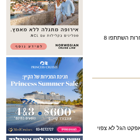
אפי אדוני ממלון ישרוטל ים סוף ישתתף בנבחרת שתייצג את ישראל באליפות "קטל וואן וודקה" העולמית בהולנד. בתחרות השתתפו 8
מרות זאת אפקט הגל לא צפוי