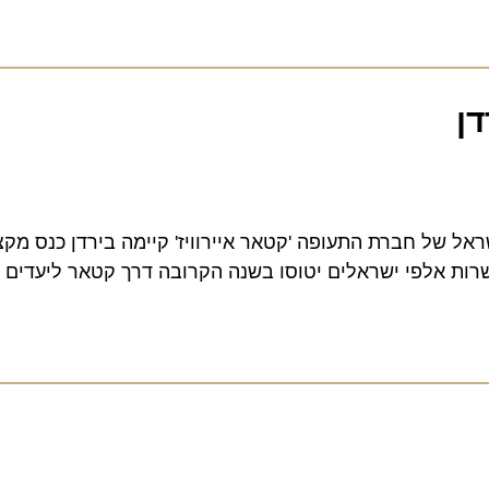
 חברת התעופה 'קטאר איירוויז' קיימה בירדן כנס מקצועי ל