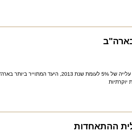
רה"ב
מעל ל-62 מיליון מבקרים פקדו את אורלנדו בשנת 2014, עלייה של 5% לעומת שנת 2013, היע
קרתיות
ת ההתאחדות