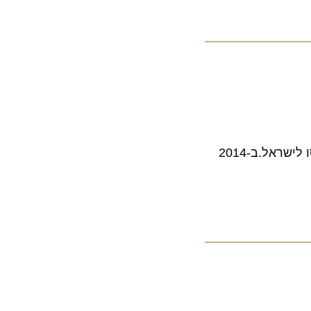
לראשונה משרד התיירות פתח קורס לימוד סינית למורי דרך ישראלים כתוצאה מגידול במספר התיירים הסיניים שנכנסו לישראל.ב-2014