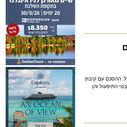
פש על 81 חדריו, הפתיחה מחדש ב-1 באפריל. ההסכם עם קיבוץ
התיפעול והן